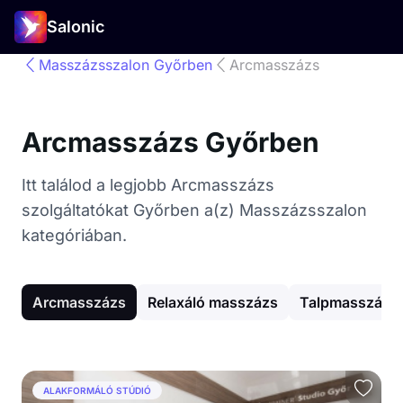
Salonic
Masszázsszalon Győrben
Arcmasszázs
Arcmasszázs Győrben
Itt találod a legjobb Arcmasszázs
szolgáltatókat Győrben a(z) Masszázsszalon
kategóriában.
Arcmasszázs
Relaxáló masszázs
Talpmasszázs
ALAKFORMÁLÓ STÚDIÓ