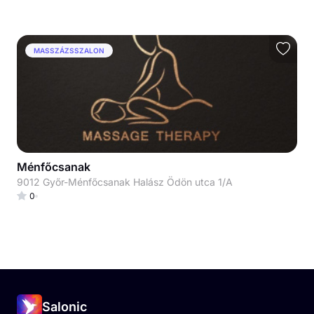
MASSZÁZSSZALON
Ménfőcsanak
9012 Győr-Ménfőcsanak Halász Ödön utca 1/A
0
Salonic