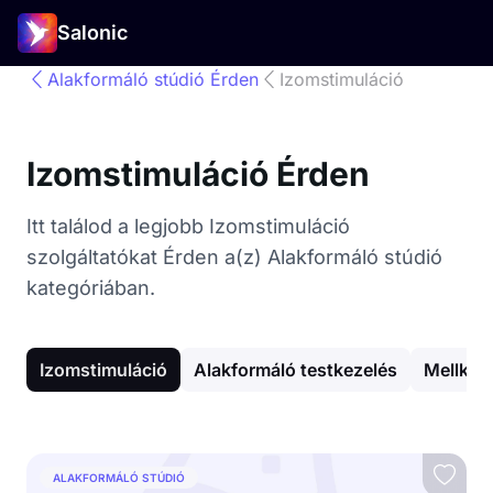
Salonic
Alakformáló stúdió Érden
Izomstimuláció
Izomstimuláció Érden
Itt találod a legjobb Izomstimuláció
szolgáltatókat Érden a(z) Alakformáló stúdió
kategóriában.
Izomstimuláció
Alakformáló testkezelés
Mellkas
ALAKFORMÁLÓ STÚDIÓ