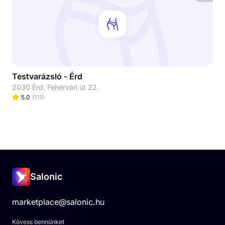
Testvarázsló - Érd
2030 Érd, Fehérvári út 22.
5.0
(
111
)
Salonic
marketplace@salonic.hu
Kövess bennünket