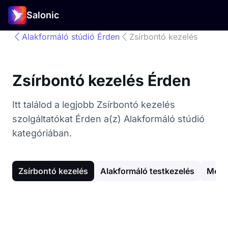
Salonic
Alakformáló stúdió Érden
Zsírbontó kezelés
Zsírbontó kezelés Érden
Itt találod a legjobb Zsírbontó kezelés
szolgáltatókat Érden a(z) Alakformáló stúdió
kategóriában.
Zsírbontó kezelés
Alakformáló testkezelés
Mell