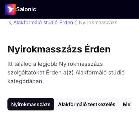
Salonic
Alakformáló stúdió Érden
Nyirokmasszázs
Nyirokmasszázs Érden
Itt találod a legjobb Nyirokmasszázs
szolgáltatókat Érden a(z) Alakformáló stúdió
kategóriában.
Nyirokmasszázs
Alakformáló testkezelés
Mellka