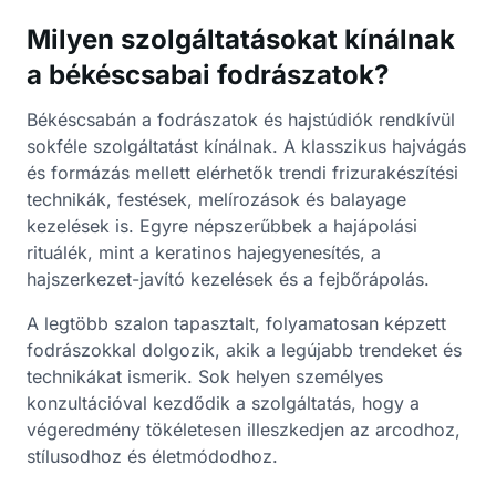
Milyen szolgáltatásokat kínálnak
a békéscsabai fodrászatok?
Békéscsabán a fodrászatok és hajstúdiók rendkívül
sokféle szolgáltatást kínálnak. A klasszikus hajvágás
és formázás mellett elérhetők trendi frizurakészítési
technikák, festések, melírozások és balayage
kezelések is. Egyre népszerűbbek a hajápolási
rituálék, mint a keratinos hajegyenesítés, a
hajszerkezet-javító kezelések és a fejbőrápolás.
A legtöbb szalon tapasztalt, folyamatosan képzett
fodrászokkal dolgozik, akik a legújabb trendeket és
technikákat ismerik. Sok helyen személyes
konzultációval kezdődik a szolgáltatás, hogy a
végeredmény tökéletesen illeszkedjen az arcodhoz,
stílusodhoz és életmódodhoz.