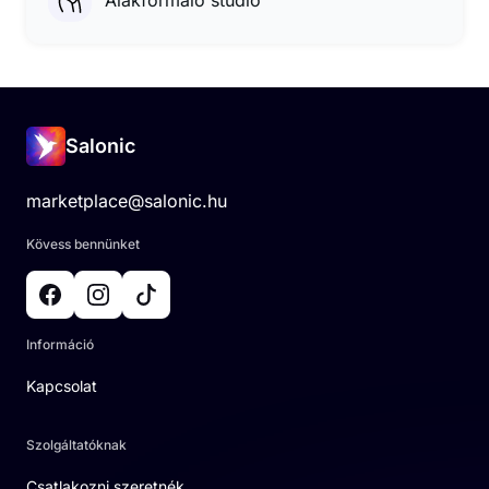
Alakformáló stúdió
Salonic
marketplace@salonic.hu
Kövess bennünket
Információ
Kapcsolat
Szolgáltatóknak
Csatlakozni szeretnék