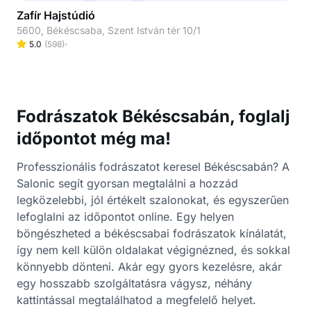
Zafír Hajstúdió
5600, Békéscsaba, Szent István tér 10/1
5.0
(
598
)
Fodrászatok Békéscsabán, foglalj
időpontot még ma!
Professzionális fodrászatot keresel Békéscsabán? A
Salonic segít gyorsan megtalálni a hozzád
legközelebbi, jól értékelt szalonokat, és egyszerűen
lefoglalni az időpontot online. Egy helyen
böngészheted a békéscsabai fodrászatok kínálatát,
így nem kell külön oldalakat végignézned, és sokkal
könnyebb dönteni. Akár egy gyors kezelésre, akár
egy hosszabb szolgáltatásra vágysz, néhány
kattintással megtalálhatod a megfelelő helyet.