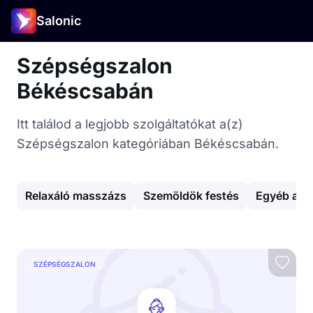
Salonic
Szépségszalon
Békéscsabán
Itt találod a legjobb szolgáltatókat a(z)
Szépségszalon kategóriában Békéscsabán.
Relaxáló masszázs
Szemöldök festés
Egyéb arc
SZÉPSÉGSZALON