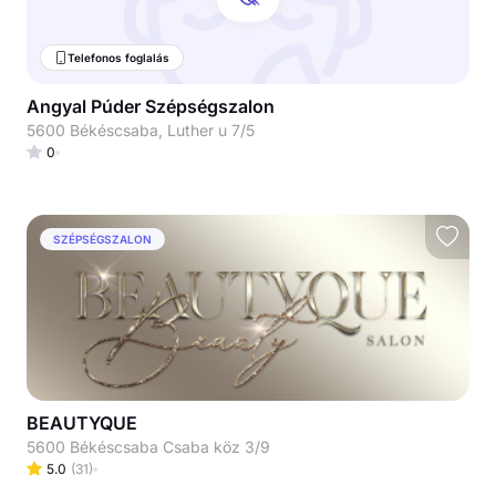
Telefonos foglalás
Angyal Púder Szépségszalon
5600 Békéscsaba, Luther u 7/5
0
SZÉPSÉGSZALON
BEAUTYQUE
5600 Békéscsaba Csaba köz 3/9
5.0
(
31
)