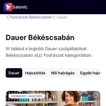
Salonic
Fodrászat Békéscsabán
Dauer
Dauer Békéscsabán
Itt találod a legjobb Dauer szolgáltatókat
Békéscsabán a(z) Fodrászat kategóriában.
Dauer
Hajszárítás
Női hajvágás
Egyéb hajvág
FODRÁSZAT / HAJSTÚDIÓ