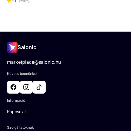
5.0
(
2962
)
Salonic
marketplace@salonic.hu
Kövess bennünket
Információ
Kapcsolat
Szolgáltatóknak