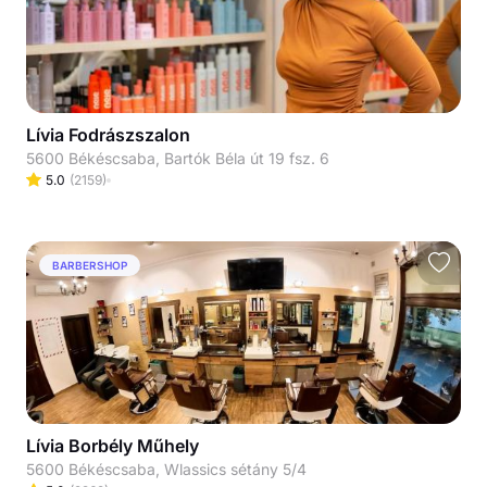
Lívia Fodrászszalon
5600 Békéscsaba, Bartók Béla út 19 fsz. 6
5.0
(
2159
)
BARBERSHOP
Lívia Borbély Műhely
5600 Békéscsaba, Wlassics sétány 5/4