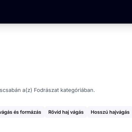
késcsabán a(z) Fodrászat kategóriában.
vágás és formázás
Rövid haj vágás
Hosszú hajvágás