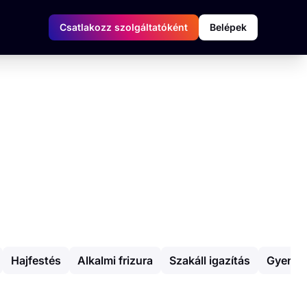
Csatlakozz szolgáltatóként
Belépek
Hajfestés
Alkalmi frizura
Szakáll igazítás
Gyerme