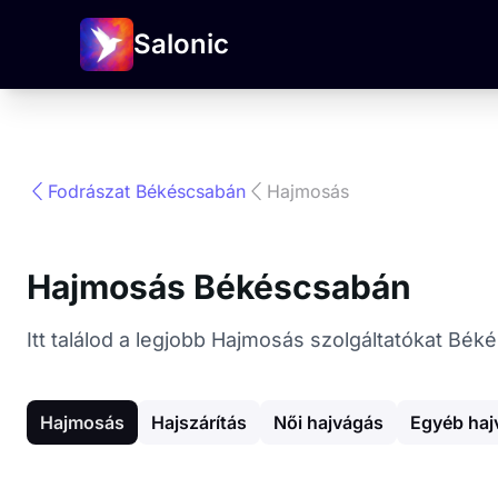
Salonic
Fodrászat Békéscsabán
Hajmosás
Hajmosás Békéscsabán
Itt találod a legjobb Hajmosás szolgáltatókat Bé
Hajmosás
Hajszárítás
Női hajvágás
Egyéb haj