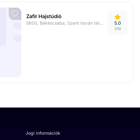
Zafír Hajstúdió
5600, Békéscsaba, Szent István tér 10/1
5.0
598
Jogi információk