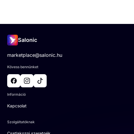
Salonic
marketplace@salonic.hu
Kövess bennünket
Információ
Kapcsolat
Szolgáltatóknak
Csatlakozni szeretnék