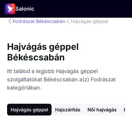
Salonic
Fodrászat Békéscsabán
Hajvágás géppel
Hajvágás géppel
Békéscsabán
Itt találod a legjobb Hajvágás géppel
szolgáltatókat Békéscsabán a(z) Fodrászat
kategóriában.
Hajvágás géppel
Hajszárítás
Női hajvágás
Egy