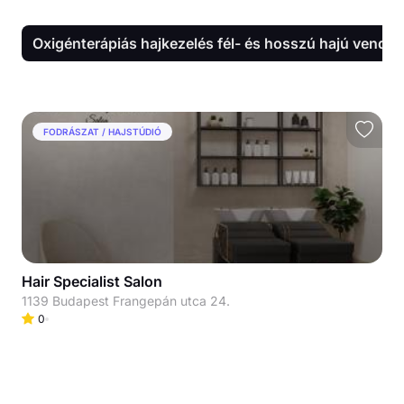
Oxigénterápiás hajkezelés fél- és hosszú hajú vendé
FODRÁSZAT / HAJSTÚDIÓ
Hair Specialist Salon
1139 Budapest Frangepán utca 24.
0