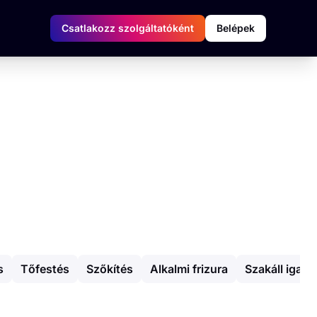
Csatlakozz szolgáltatóként
Belépek
s
Tőfestés
Szőkítés
Alkalmi frizura
Szakáll igazí