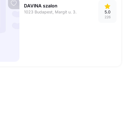
DAVINA szalon
1023 Budapest, Margit u. 3.
5.0
226