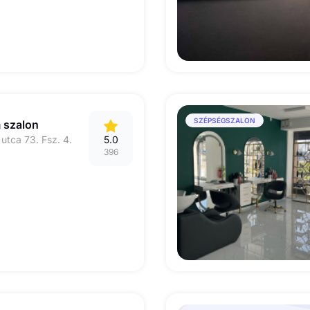
SZÉPSÉGSZALON
 szalon
tca 73. Fsz. 4.
5.0
396