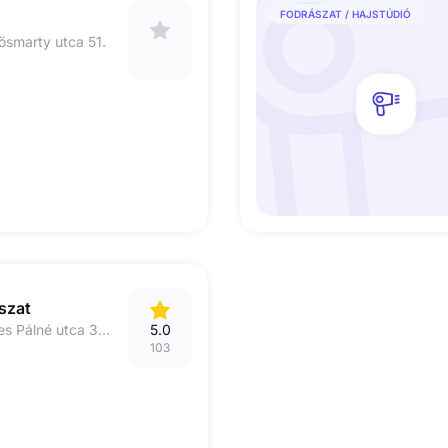
FODRÁSZAT / HAJSTÚDIÓ
ösmarty utca 51.
szat
1053, Budapest Veres Pálné utca 30. fsz. 4. 4-es kapucsengő
5.0
103