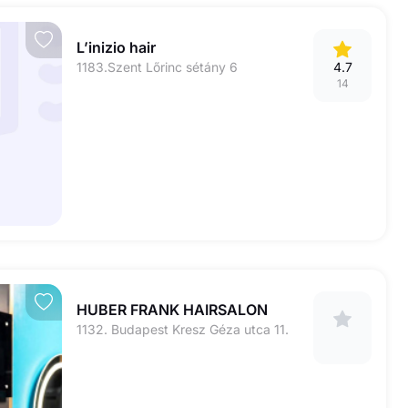
L’inizio hair
1183.Szent Lőrinc sétány 6
4.7
14
HUBER FRANK HAIRSALON
1132. Budapest Kresz Géza utca 11.