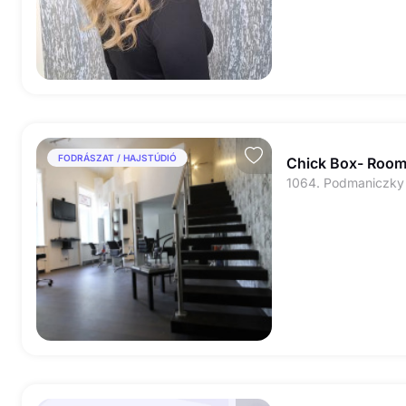
FODRÁSZAT / HAJSTÚDIÓ
Chick Box- Room
1064. Podmaniczky u