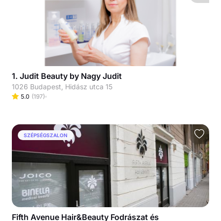
1. Judit Beauty by Nagy Judit
1026 Budapest, Hidász utca 15
5.0
(
197
)
SZÉPSÉGSZALON
Fifth Avenue Hair&Beauty Fodrászat és