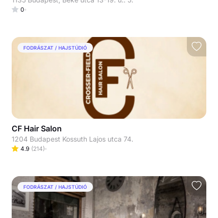
0
FODRÁSZAT / HAJSTÚDIÓ
CF Hair Salon
1204 Budapest Kossuth Lajos utca 74.
4.9
(
214
)
FODRÁSZAT / HAJSTÚDIÓ