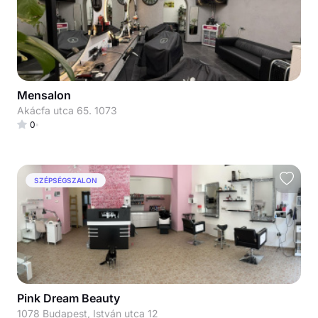
Mensalon
Akácfa utca 65. 1073
0
SZÉPSÉGSZALON
Pink Dream Beauty
1078 Budapest, István utca 12