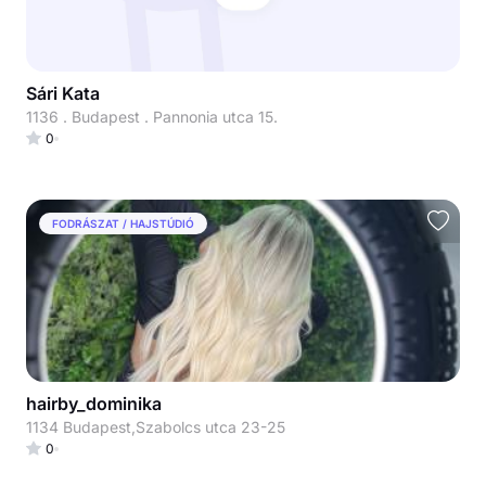
Sári Kata
1136 . Budapest . Pannonia utca 15.
0
FODRÁSZAT / HAJSTÚDIÓ
hairby_dominika
1134 Budapest,Szabolcs utca 23-25
0