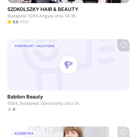
SZOKOLSZKY HAIR & BEAUTY
Budapest 1094 Angyal utca 14-16.
5.0
(
172
)
FODRÁSZAT / HAJSTÚDIÓ
Babilon Beauty
1064, Budapest Vörösmarty utca 51.
0
KOZMETIKA