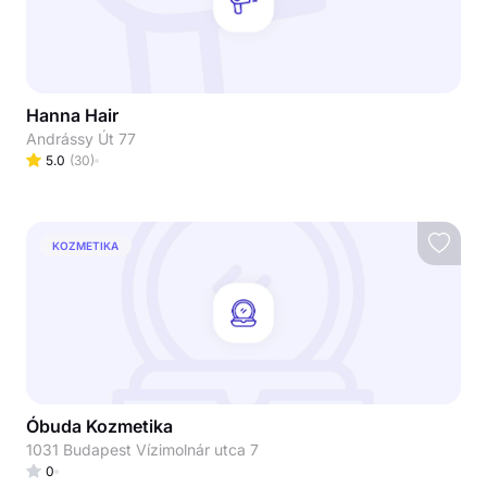
Hanna Hair
Andrássy Út 77
5.0
(
30
)
KOZMETIKA
Óbuda Kozmetika
1031 Budapest Vízimolnár utca 7
0