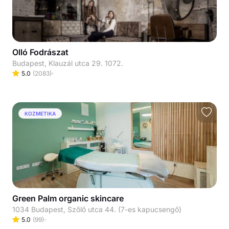
Olló Fodrászat
Budapest, Klauzál utca 29. 1072.
5.0
(
2083
)
KOZMETIKA
Green Palm organic skincare
1034 Budapest, Szőlő utca 44. (7-es kapucsengő)
5.0
(
99
)