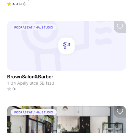
4.9
(
41
)
FODRÁSZAT / HAJSTÚDIÓ
BrownSalon&Barber
1134 Apály utca 5B fsz3
0
FODRÁSZAT / HAJSTÚDIÓ