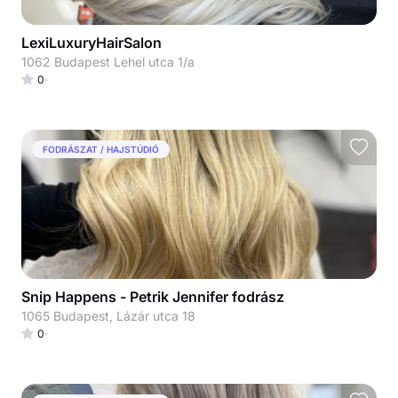
LexiLuxuryHairSalon
1062 Budapest Lehel utca 1/a
0
FODRÁSZAT / HAJSTÚDIÓ
Snip Happens - Petrik Jennifer fodrász
1065 Budapest, Lázár utca 18
0