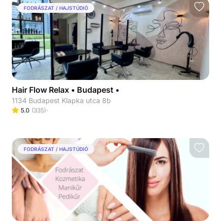
FODRÁSZAT / HAJSTÚDIÓ
Hair Flow Relax • Budapest •
1134 Budapest Klapka utca 8b
5.0
(
335
)
FODRÁSZAT / HAJSTÚDIÓ