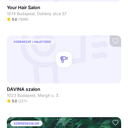
Your Hair Salon
1074 Budapest, Dohány utca 57
5.0
(
1698
)
FODRÁSZAT / HAJSTÚDIÓ
DAVINA szalon
1023 Budapest, Margit u. 3.
5.0
(
227
)
SZÉPSÉGSZALON