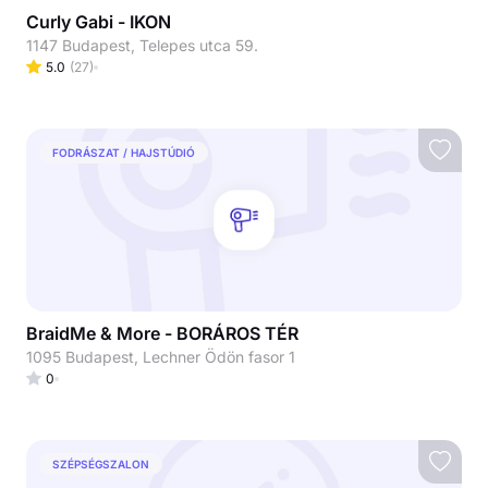
Curly Gabi - IKON
1147 Budapest, Telepes utca 59.
5.0
(
27
)
FODRÁSZAT / HAJSTÚDIÓ
BraidMe & More - BORÁROS TÉR
1095 Budapest, Lechner Ödön fasor 1
0
SZÉPSÉGSZALON