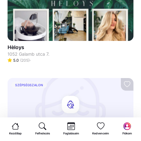
Hèloys
1052 Galamb utca 7.
5.0
(
205
)
SZÉPSÉGSZALON
Kezdőlap
Felfedezés
Foglalásaim
Kedvenceim
Fiókom
Haller Beauty Garden