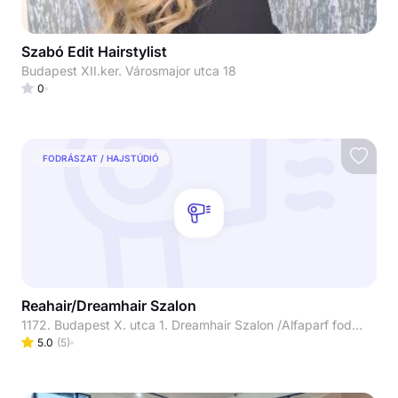
Szabó Edit Hairstylist
Budapest XII.ker. Városmajor utca 18
0
FODRÁSZAT / HAJSTÚDIÓ
Reahair/Dreamhair Szalon
1172. Budapest X. utca 1. Dreamhair Szalon /Alfaparf fodrászat (Skylux /Luxoya mellett)
5.0
(
5
)