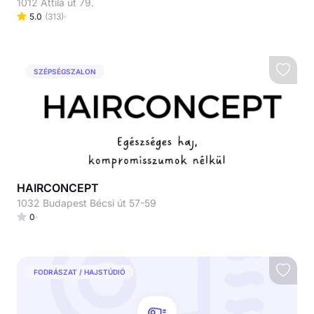
1012 Attila út 79.
5.0
(
313
)
SZÉPSÉGSZALON
HAIRCONCEPT
1032 Budapest Bécsi út 57-59
0
FODRÁSZAT / HAJSTÚDIÓ