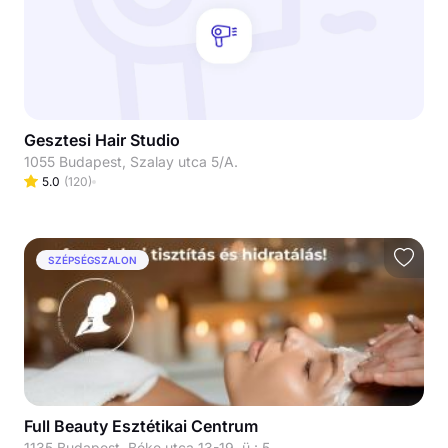
Gesztesi Hair Studio
1055 Budapest, Szalay utca 5/A.
5.0
(
120
)
SZÉPSÉGSZALON
Full Beauty Esztétikai Centrum
1135 Budapest, Béke utca 13-19. ü.: 5.