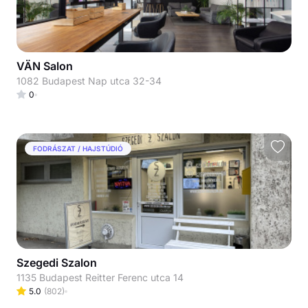
VÄN Salon
1082 Budapest Nap utca 32-34
0
FODRÁSZAT / HAJSTÚDIÓ
Szegedi Szalon
1135 Budapest Reitter Ferenc utca 14
5.0
(
802
)