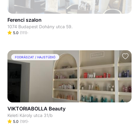
Ferenci szalon
1074 Budapest Dohány utca 59.
5.0
(
111
)
FODRÁSZAT / HAJSTÚDIÓ
VIKTORIABOLLA Beauty
Keleti Károly utca 31/b
5.0
(
191
)