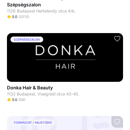
Szépségszalon
1126 Budapest Hertelendy utca 4/b.
5.0
(
2013
)
SZÉPSÉGSZALON
Donka Hair & Beauty
1132 Budapest, Visegrádi utca 43-45.
5.0
(
58
)
FODRÁSZAT / HAJSTÚDIÓ