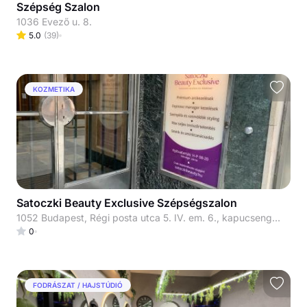
Szépség Szalon
1036 Evező u. 8.
5.0
(
39
)
KOZMETIKA
Satoczki Beauty Exclusive Szépségszalon
1052 Budapest, Régi posta utca 5. IV. em. 6., kapucsengő: 33
0
FODRÁSZAT / HAJSTÚDIÓ