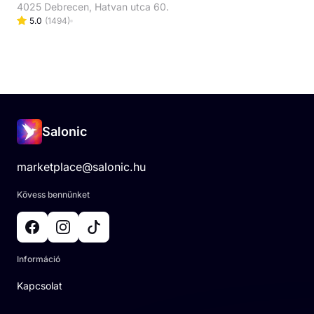
4025 Debrecen, Hatvan utca 60.
5.0
(
1494
)
Salonic
marketplace@salonic.hu
Kövess bennünket
Információ
Kapcsolat