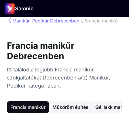
Salonic
Manikűr, Pedikűr Debrecenben
Francia manikűr
Francia manikűr
Debrecenben
Itt találod a legjobb Francia manikűr
szolgáltatókat Debrecenben a(z) Manikűr,
Pedikűr kategóriában.
Francia manikűr
Műköröm építés
Gél lakk manik