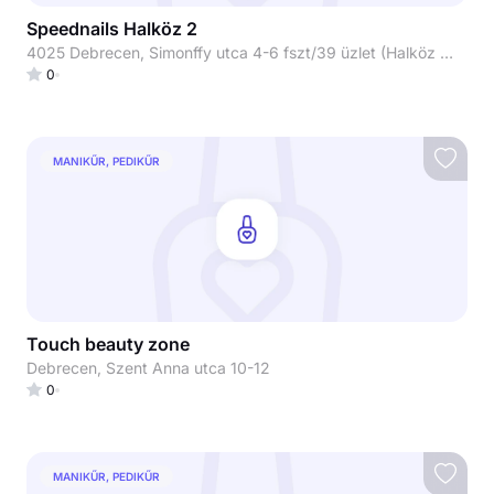
Speednails Halköz 2
4025 Debrecen, Simonffy utca 4-6 fszt/39 üzlet (Halköz üzletház)
0
MANIKŰR, PEDIKŰR
Touch beauty zone
Debrecen, Szent Anna utca 10-12
0
MANIKŰR, PEDIKŰR