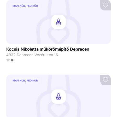
MANIKŰR, PEDIKŰR
Kocsis Nikoletta műkörömépítő Debrecen
4032 Debrecen Vezér utca 16.
0
MANIKŰR, PEDIKŰR