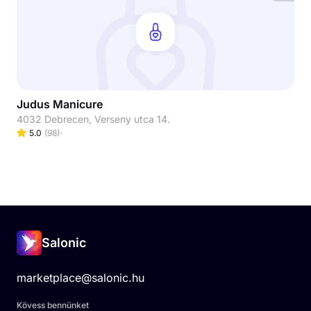
Judus Manicure
4032 Debrecen, Verseny utca 14.
5.0
(
98
)
Salonic
marketplace@salonic.hu
Kövess bennünket