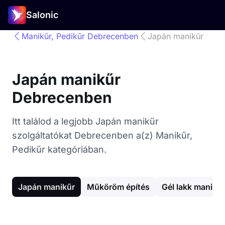
Salonic
Manikűr, Pedikűr Debrecenben
Japán manikűr
Japán manikűr
Debrecenben
Itt találod a legjobb Japán manikűr
szolgáltatókat Debrecenben a(z) Manikűr,
Pedikűr kategóriában.
Japán manikűr
Műköröm építés
Gél lakk manikűr