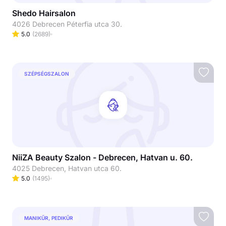
Shedo Hairsalon
4026 Debrecen Péterfia utca 30.
5.0
(
2689
)
SZÉPSÉGSZALON
NiiZA Beauty Szalon - Debrecen, Hatvan u. 60.
4025 Debrecen, Hatvan utca 60.
5.0
(
1495
)
MANIKŰR, PEDIKŰR