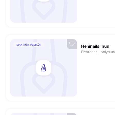
MANIKŰR, PEDIKŰR
Heninails_hun
Debrecen, Ibolya ut