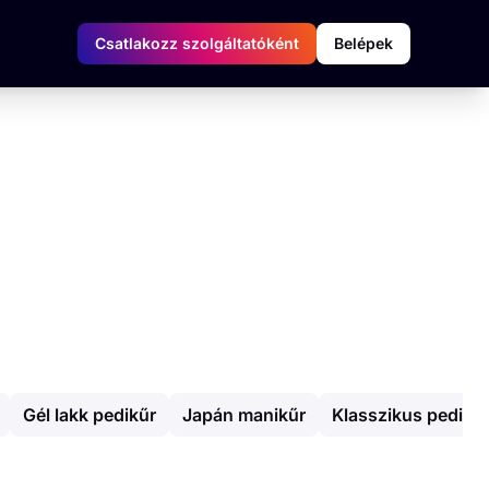
Csatlakozz szolgáltatóként
Belépek
Gél lakk pedikűr
Japán manikűr
Klasszikus pedikű