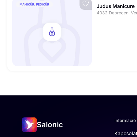
MANIKŰR, PEDIKŰR
Judus Manicure
4032 Debrecen, Ver
Információ
Salonic
Kapcsola