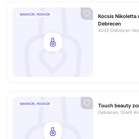
MANIKŰR, PEDIKŰR
Kocsis Nikolett
Debrecen
4032 Debrecen Vezé
MANIKŰR, PEDIKŰR
Touch beauty zo
Debrecen, Szent An