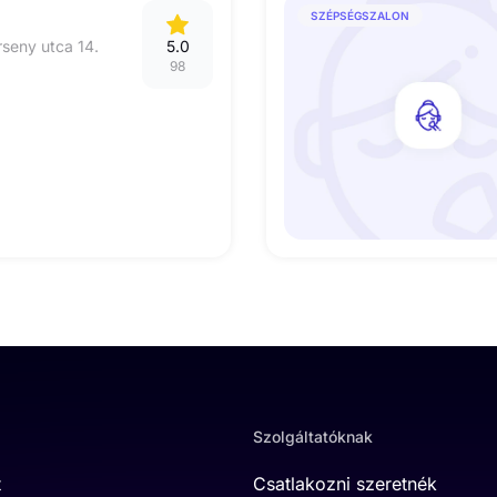
SZÉPSÉGSZALON
seny utca 14.
5.0
98
Szolgáltatóknak
t
Csatlakozni szeretnék