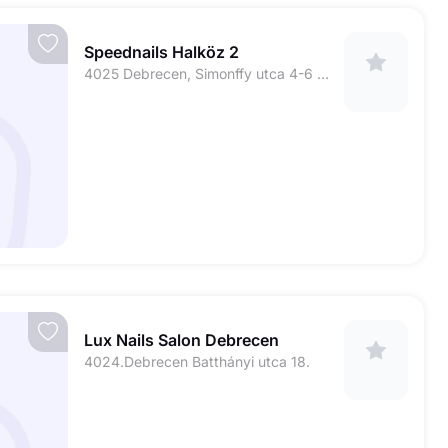
Speednails Halköz 2
4025 Debrecen, Simonffy utca 4-6 fszt/39 üzlet (Halköz üzletház)
Lux Nails Salon Debrecen
4024.Debrecen Batthányi utca 18.