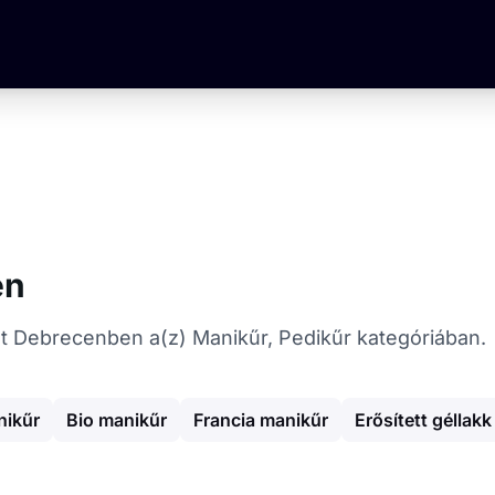
en
ókat Debrecenben a(z) Manikűr, Pedikűr kategóriában.
nikűr
Bio manikűr
Francia manikűr
Erősített géllakk