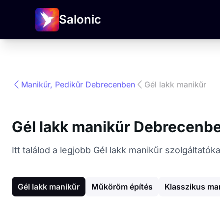
Salonic
Manikűr, Pedikűr Debrecenben
Gél lakk manikűr
Gél lakk manikűr Debrecenb
Itt találod a legjobb Gél lakk manikűr szolgáltat
Gél lakk manikűr
Műköröm építés
Klasszikus ma