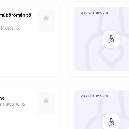
MANIKŰR, PEDIKŰR
a műkörömépítő
r utca 16.
MANIKŰR, PEDIKŰR
ne
na utca 10-12