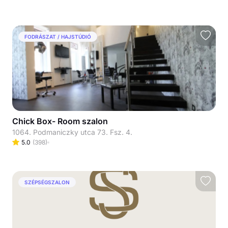
FODRÁSZAT / HAJSTÚDIÓ
Chick Box- Room szalon
1064. Podmaniczky utca 73. Fsz. 4.
5.0
(
398
)
SZÉPSÉGSZALON