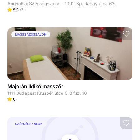
Angyalhaj Szépségszalon - 1092.Bp. Ráday utca 63.
5.0
(
7
)
MASSZÁZSSZALON
Majorán Ildikó masszőr
1111 Budapest Kruspér utca 6-8 fsz. 10
0
SZÉPSÉGSZALON