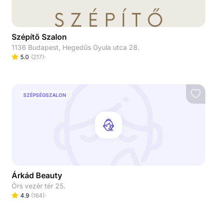
Szépítő Szalon
1136 Budapest, Hegedűs Gyula utca 28.
5.0
(
217
)
SZÉPSÉGSZALON
Árkád Beauty
Örs vezér tér 25.
4.9
(
164
)