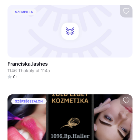
SZEMPILLA
Franciska.lashes
1146 Thököly út 114a
0
SZÉPSÉGSZALON