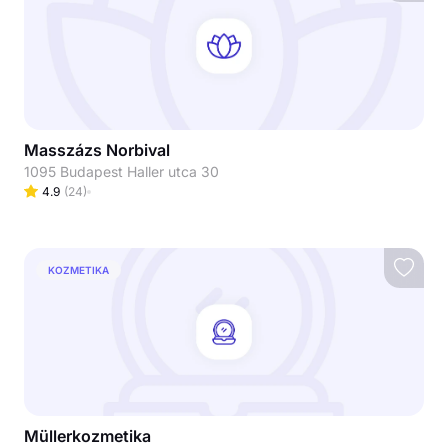
Masszázs Norbival
1095 Budapest Haller utca 30
4.9
(
24
)
KOZMETIKA
Müllerkozmetika