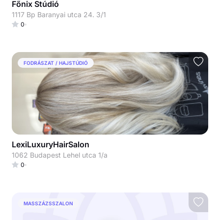
Főnix Stúdió
1117 Bp Baranyai utca 24. 3/1
0
FODRÁSZAT / HAJSTÚDIÓ
LexiLuxuryHairSalon
1062 Budapest Lehel utca 1/a
0
MASSZÁZSSZALON