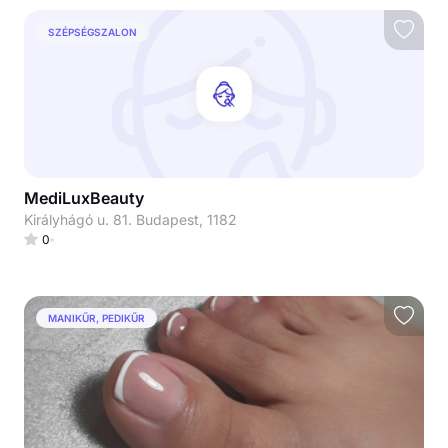
SZÉPSÉGSZALON
MediLuxBeauty
Királyhágó u. 81. Budapest, 1182
0
MANIKŰR, PEDIKŰR