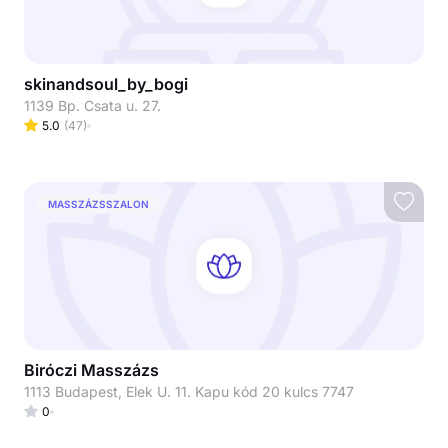
skinandsoul_by_bogi
1139 Bp. Csata u. 27.
5.0
(
47
)
MASSZÁZSSZALON
Biróczi Masszázs
1113 Budapest, Elek U. 11. Kapu kód 20 kulcs 7747
0