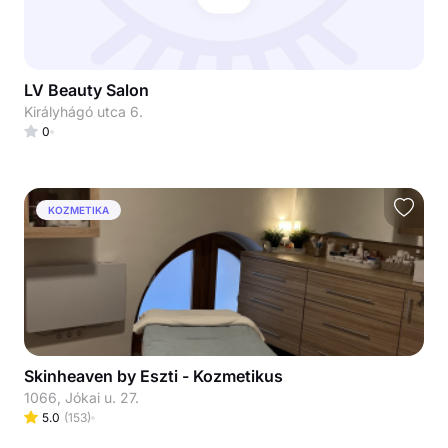
LV Beauty Salon
Királyhágó utca 6.
0
KOZMETIKA
Skinheaven by Eszti - Kozmetikus
1066, Jókai u. 27.
5.0
(
153
)