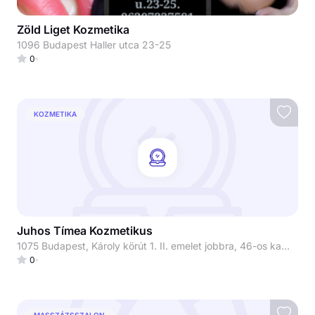
Zöld Liget Kozmetika
1096 Budapest Haller utca 23-25
0
KOZMETIKA
Juhos Tímea Kozmetikus
1075 Budapest, Károly körút 1. II. emelet jobbra, 46-os kapucsengő Juhos Tímea Kozmetikus
0
MASSZÁZSSZALON