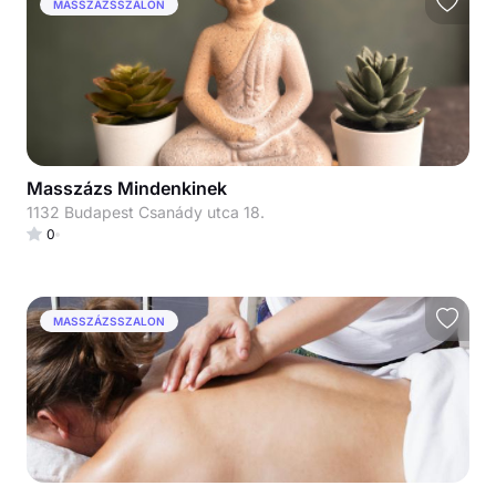
MASSZÁZSSZALON
Masszázs Mindenkinek
1132 Budapest Csanády utca 18.
0
MASSZÁZSSZALON