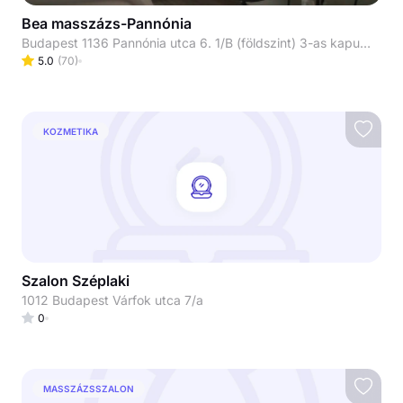
Bea masszázs-Pannónia
Budapest 1136 Pannónia utca 6. 1/B (földszint) 3-as kapucsengő
5.0
(
70
)
KOZMETIKA
Szalon Széplaki
1012 Budapest Várfok utca 7/a
0
MASSZÁZSSZALON