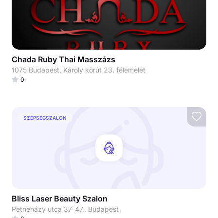
Chada Ruby Thai Masszázs
1075 Budapest, Károly körút 23. félemelet
0
SZÉPSÉGSZALON
Bliss Laser Beauty Szalon
Petneházy utca 37-47., Budapest