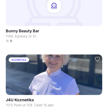
Bunny Beauty Bar
1149, Egressy út 31.
0
KOZMETIKA
J4U Kozmetika
1173 Pesti út 128. Üzlet 15.ajtó