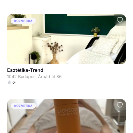
KOZMETIKA
Esztétika-Trend
1042 Budapest Árpád út 86
0
KOZMETIKA