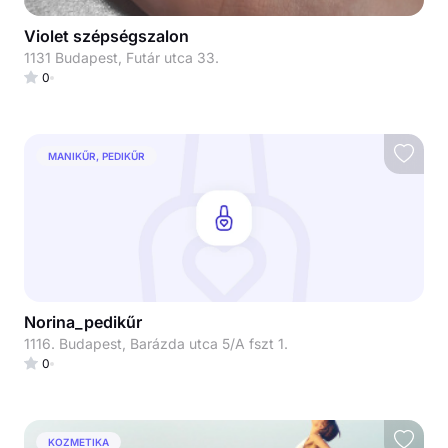
Violet szépségszalon
1131 Budapest, Futár utca 33.
0
MANIKŰR, PEDIKŰR
Norina_pedikűr
1116. Budapest, Barázda utca 5/A fszt 1.
0
KOZMETIKA