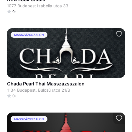
1077 Budapest Izabella utca 33.
0
MASSZÁZSSZALON
Chada Pearl Thai Masszázsszalon
1134 Budapest, Bulcsú utca 21/B
0
MASSZÁZSSZALON