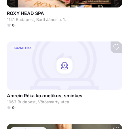
ROXY HEAD SPA
1141 Budapest, Bartl János u. 1.
0
KOZMETIKA
Amrein Réka kozmetikus, sminkes
1063 Budapest, Vörösmarty utca
0