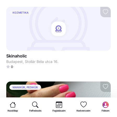
KOZMETIKA
Skinaholic
Budapest, Stollár Béla utca 16.
0
MANIKŰR, PEDIKŰR
Kezdőlap
Felfedezés
Foglalásaim
Kedvenceim
Fiókom