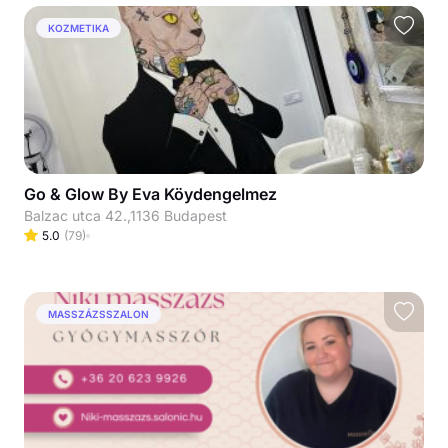
KOZMETIKA
Go & Glow By Eva Köydengelmez
Balzac utca 42.,1136 Budapest
5.0
(
79
)
MASSZÁZSSZALON