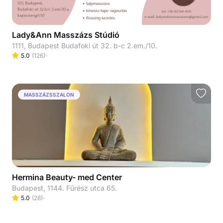
Lady&Ann Masszázs Stúdió
1111, Budapest Budafoki út 32. b-c 2.em./10.
5.0
(
126
)
MASSZÁZSSZALON
Hermina Beauty- med Center
Budapest, 1144. Fűrész utca 65.
5.0
(
28
)