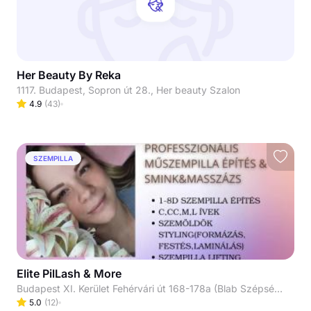
Her Beauty By Reka
1117. Budapest, Sopron út 28., Her beauty Szalon
4.9
(
43
)
SZEMPILLA
Elite PilLash & More
Budapest XI. Kerület Fehérvári út 168-178a (Blab Szépségszalon) Bejárat a Kondorosi út felől!
5.0
(
12
)