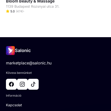
Bloom Beauty & Massage
1139 Budapest Rozsnyai utca 31.
5.0
(
474
)
Salonic
marketplace@salonic.hu
Kövess bennünket
Információ
Kapcsolat