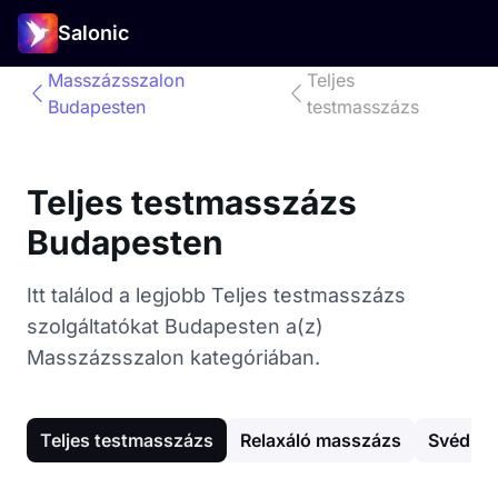
Salonic
Masszázsszalon
Teljes
Budapesten
testmasszázs
Teljes testmasszázs
Budapesten
Itt találod a legjobb Teljes testmasszázs
szolgáltatókat Budapesten a(z)
Masszázsszalon kategóriában.
Teljes testmasszázs
Relaxáló masszázs
Svédma