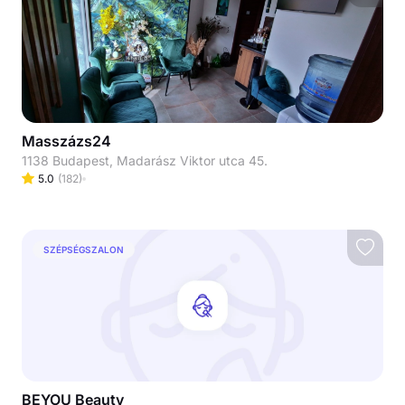
Masszázs24
1138 Budapest, Madarász Viktor utca 45.
5.0
(
182
)
SZÉPSÉGSZALON
BEYOU Beauty