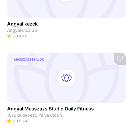
Angyal kezek
Angyal utca 36
5.0
(
64
)
MASSZÁZSSZALON
Angyal Masszázs Stúdió Daily Fitness
1012 Budapest, Pálya utca 9.
5.0
(
155
)