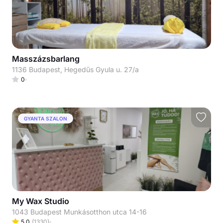
Masszázsbarlang
1136 Budapest, Hegedűs Gyula u. 27/a
0
GYANTA SZALON
My Wax Studio
1043 Budapest Munkásotthon utca 14-16
5.0
(
1330
)