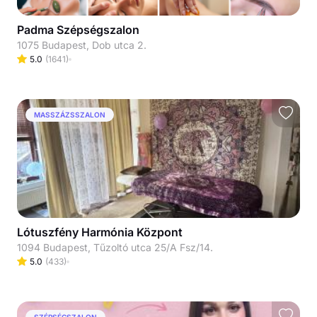
Padma Szépségszalon
1075 Budapest, Dob utca 2.
5.0
(
1641
)
MASSZÁZSSZALON
Lótuszfény Harmónia Központ
1094 Budapest, Tűzoltó utca 25/A Fsz/14.
5.0
(
433
)
SZÉPSÉGSZALON