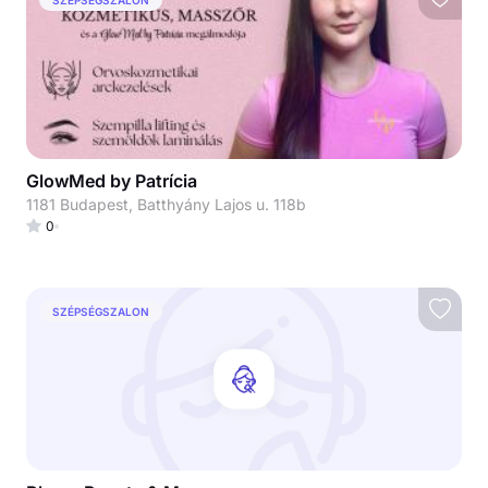
GlowMed by Patrícia
1181 Budapest, Batthyány Lajos u. 118b
0
SZÉPSÉGSZALON