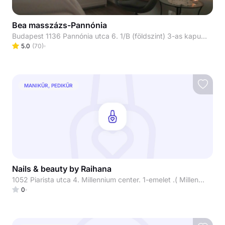
Bea masszázs-Pannónia
Budapest 1136 Pannónia utca 6. 1/B (földszint) 3-as kapucsengő
5.0
(
70
)
MANIKŰR, PEDIKŰR
Nails & beauty by Raihana
1052 Piarista utca 4. Millennium center. 1-emelet .( Millennium beauty)
0