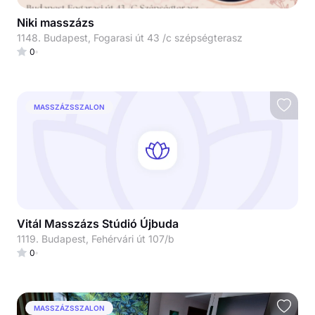
Niki masszázs
1148. Budapest, Fogarasi út 43 /c szépségterasz
0
MASSZÁZSSZALON
Vitál Masszázs Stúdió Újbuda
1119. Budapest, Fehérvári út 107/b
0
MASSZÁZSSZALON