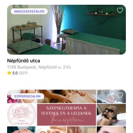
MASSZÁZSSZALON
Népfürdő utca
1138 Budapest, Népfürdő u. 21/c
5.0
(
521
)
SZÉPSÉGSZALON