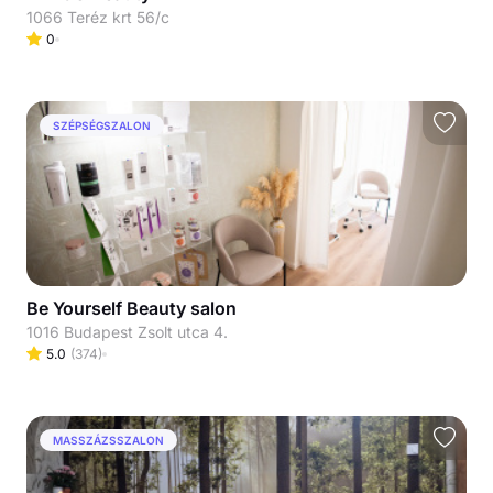
1066 Teréz krt 56/c
0
SZÉPSÉGSZALON
Be Yourself Beauty salon
1016 Budapest Zsolt utca 4.
5.0
(
374
)
MASSZÁZSSZALON