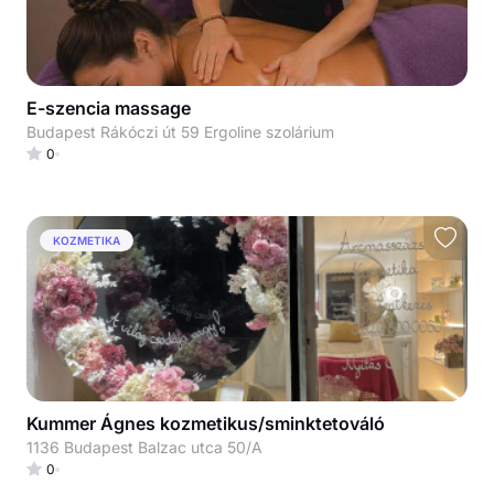
E-szencia massage
Budapest Rákóczi út 59 Ergoline szolárium
0
KOZMETIKA
Kummer Ágnes kozmetikus/sminktetováló
1136 Budapest Balzac utca 50/A
0