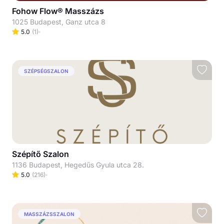
Fohow Flow® Masszázs
1025 Budapest, Ganz utca 8
5.0
(
1
)
SZÉPSÉGSZALON
Szépítő Szalon
1136 Budapest, Hegedűs Gyula utca 28.
5.0
(
216
)
MASSZÁZSSZALON