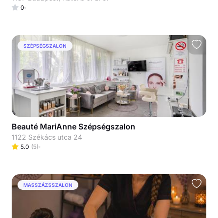
0
SZÉPSÉGSZALON
Beauté MariAnne Szépségszalon
1122 Székács utca 24
5.0
(
5
)
MASSZÁZSSZALON