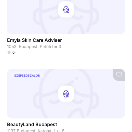
Emyla Skin Care Adviser
1052, Budapest, Petőfi tér 3.
0
SZÉPSÉGSZALON
BeautyLand Budapest
1137 Budapest, Katona J. u. 6.