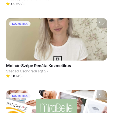
4.9
(
277
)
KOZMETIKA
Molnár-Szépe Renáta Kozmetikus
Szeged Csongrádi sgt 27
5.0
(
41
)
KOZMETIKA