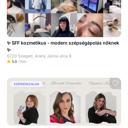
✨ SFF kozmetikus - modern szépségápolás nőknek
✨
6720 Szeged, Arany János utca 9.
5.0
(
194
)
SZÉPSÉGSZALON