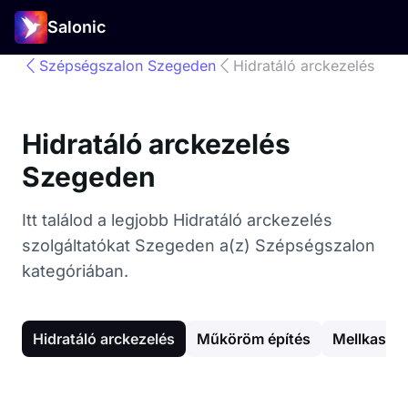
Salonic
Szépségszalon Szegeden
Hidratáló arckezelés
Hidratáló arckezelés
Szegeden
Itt találod a legjobb Hidratáló arckezelés
szolgáltatókat Szegeden a(z) Szépségszalon
kategóriában.
Hidratáló arckezelés
Műköröm építés
Mellkas g