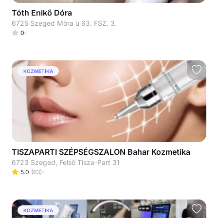
Tóth Enikő Dóra
6725 Szeged Móra u 63. FSZ. 3.
0
KOZMETIKA
TISZAPARTI SZÉPSÉGSZALON Bahar Kozmetika
6723 Szeged, Felső Tisza-Part 31
5.0
(
63
)
KOZMETIKA