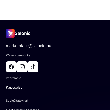
Salonic
marketplace@salonic.hu
Kövess bennünket
Információ
Kapcsolat
Szolgáltatóknak
Csatlakozni szeretnék