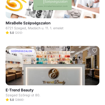
MiraBelle Szépségszalon
6721 Szeged, Madách u. 11. 1. emelet
5.0
(
205
)
SZÉPSÉGSZALON
E-Trend Beauty
Szeged Szőregi út 80.
5.0
(
2866
)