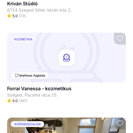
Kriván Stúdió
6724 Szeged Sőtér István köz 2.
5.0
(
72
)
KOZMETIKA
Telefonos foglalás
Forrai Vanessa - kozmetikus
Szeged, Pacsirta utca 25.
5.0
(
187
)
SZÉPSÉGSZALON