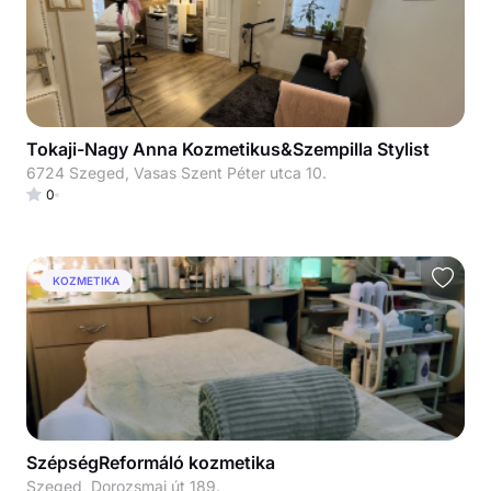
Tokaji-Nagy Anna Kozmetikus&Szempilla Stylist
6724 Szeged, Vasas Szent Péter utca 10.
0
KOZMETIKA
SzépségReformáló kozmetika
Szeged, Dorozsmai út 189.