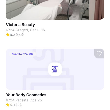
Victoria Beauty
6724 Szeged, Ősz u. 16.
5.0
(
463
)
GYANTA SZALON
Your Body Cosmetics
6724 Pacsirta utca 25.
5.0
(
66
)