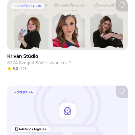
SZÉPSÉGSZALON
Kriván Stúdió
6724 Szeged Sőtér István köz 2.
5.0
(
72
)
KOZMETIKA
Telefonos foglalás