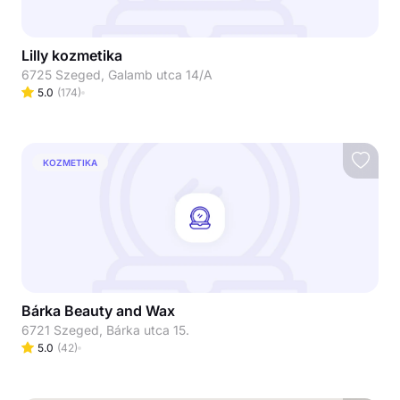
Lilly kozmetika
6725 Szeged, Galamb utca 14/A
5.0
(
174
)
KOZMETIKA
Bárka Beauty and Wax
6721 Szeged, Bárka utca 15.
5.0
(
42
)