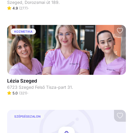
Szeged, Dorozsmai út 189.
4.9
(
277
)
KOZMETIKA
Lézia Szeged
6723 Szeged Felső Tisza-part 31.
5.0
(
321
)
SZÉPSÉGSZALON