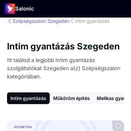
Salonic
Szépségszalon Szegeden
Intim gyantázás
Intim gyantázás Szegeden
Itt találod a legjobb Intim gyantázás
szolgáltatókat Szegeden a(z) Szépségszalon
kategóriában.
Intim gyantázás
Műköröm építés
Mellkas gyant
KOZMETIKA