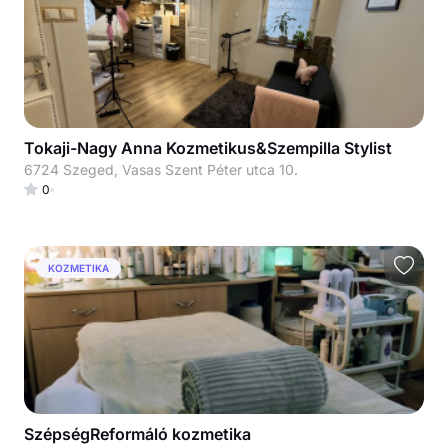
Tokaji-Nagy Anna Kozmetikus&Szempilla Stylist
6724 Szeged, Vasas Szent Péter utca 10.
0
KOZMETIKA
SzépségReformáló kozmetika