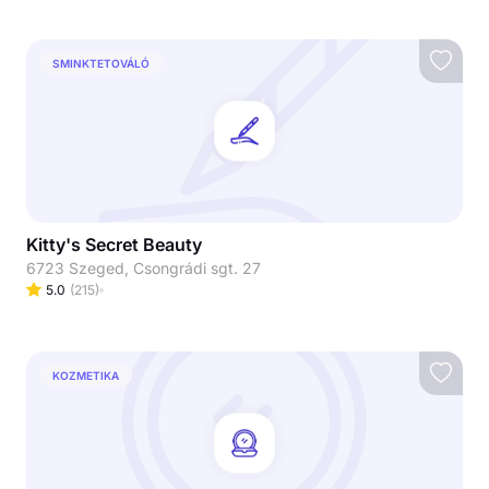
SMINKTETOVÁLÓ
Kitty's Secret Beauty
6723 Szeged, Csongrádi sgt. 27
5.0
(
215
)
KOZMETIKA