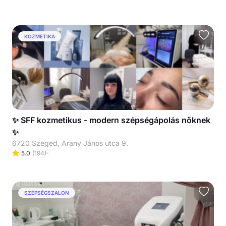
KOZMETIKA
✨ SFF kozmetikus - modern szépségápolás nőknek
✨
6720 Szeged, Arany János utca 9.
5.0
(
194
)
SZÉPSÉGSZALON