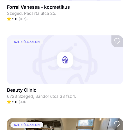
Forrai Vanessa - kozmetikus
Szeged, Pacsirta utca 25.
5.0
(
187
)
SZÉPSÉGSZALON
Beauty Clinic
6723 Szeged, Sándor utca 38 fsz 1.
5.0
(
99
)
SZÉPSÉGSZALON