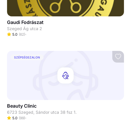
Gaudi Fodrászat
Szeged Ág utca 2
5.0
(
62
)
SZÉPSÉGSZALON
Beauty Clinic
6723 Szeged, Sándor utca 38 fsz 1.
5.0
(
99
)