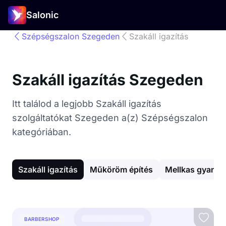
Salonic
Szépségszalon Szegeden
Szakáll igazítás
Szakáll igazítás Szegeden
Itt találod a legjobb Szakáll igazítás
szolgáltatókat Szegeden a(z) Szépségszalon
kategóriában.
Szakáll igazítás
Műköröm építés
Mellkas gyantá
BARBERSHOP