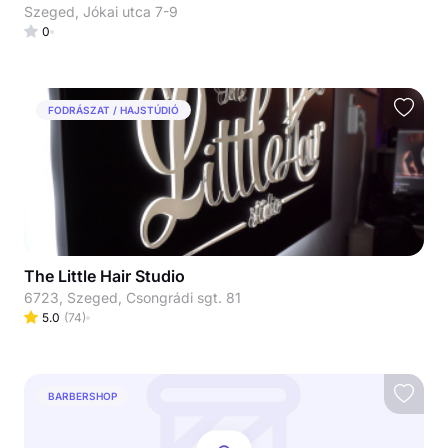
Szeged, Jókai utca 7-9
0
FODRÁSZAT / HAJSTÚDIÓ
The Little Hair Studio
6723, Szeged, Csongrádi sgt. 81
5.0
(
74
)
BARBERSHOP