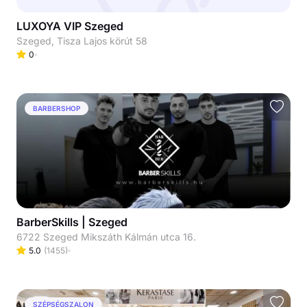
LUXOYA VIP Szeged
Szeged, Tisza Lajos körút 58
0
BARBERSHOP
BarberSkills | Szeged
6722 Szeged Mikszáth Kálmán utca 16.
5.0
(
1455
)
SZÉPSÉGSZALON