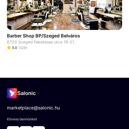
Barber Shop BP/Szeged Belváros
6720 Szeged Feketesas utca 19-21.
5.0
(
328
)
Salonic
marketplace@salonic.hu
Kövess bennünket