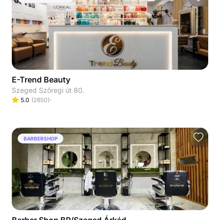
E-Trend Beauty
Szeged Szőregi út 80.
5.0
(
2850
)
BARBERSHOP