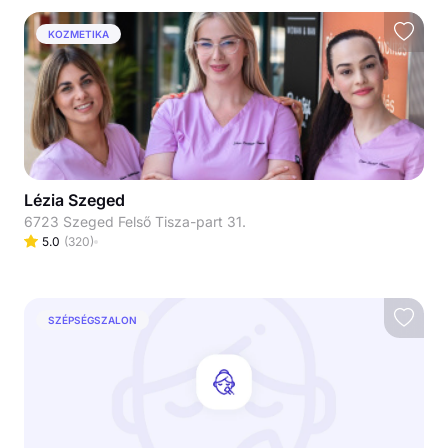
KOZMETIKA
Lézia Szeged
6723 Szeged Felső Tisza-part 31.
5.0
(
320
)
SZÉPSÉGSZALON