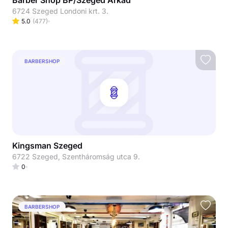
Barber Shop BP/Szeged Árkád
6724 Szeged Londoni krt. 3.
5.0
(
477
)
BARBERSHOP
Kingsman Szeged
6722 Szeged, Szentháromság utca 9.
0
BARBERSHOP