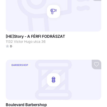
[HE]Story - A FÉRFI FODRÁSZAT
1132 Victor Hugo utca 36
0
BARBERSHOP
Boulevard Barbershop