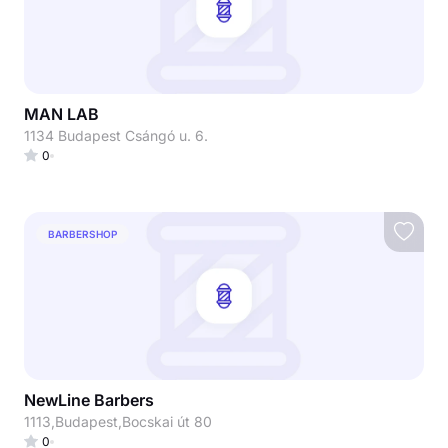
MAN LAB
1134 Budapest Csángó u. 6.
0
BARBERSHOP
NewLine Barbers
1113,Budapest,Bocskai út 80
0