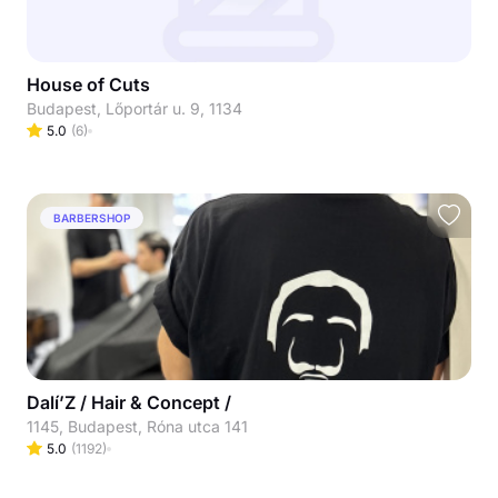
House of Cuts
Budapest, Lőportár u. 9, 1134
5.0
(
6
)
BARBERSHOP
Dalí’Z / Hair & Concept /
1145, Budapest, Róna utca 141
5.0
(
1192
)