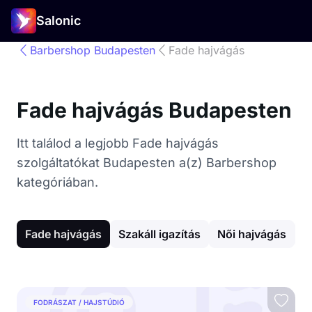
Salonic
Barbershop Budapesten
Fade hajvágás
Fade hajvágás Budapesten
Itt találod a legjobb Fade hajvágás
szolgáltatókat Budapesten a(z) Barbershop
kategóriában.
Fade hajvágás
Szakáll igazítás
Női hajvágás
F
FODRÁSZAT / HAJSTÚDIÓ