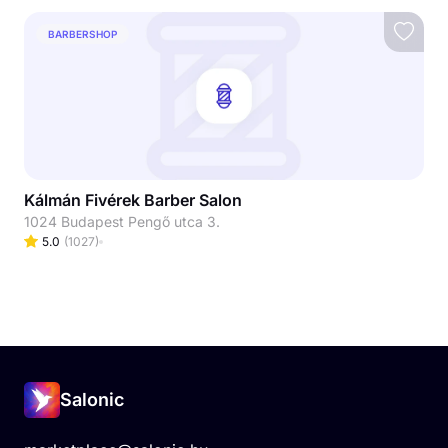
BARBERSHOP
Kálmán Fivérek Barber Salon
1024 Budapest Pengő utca 3.
5.0
(
1027
)
Salonic