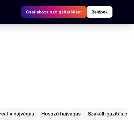
Csatlakozz szolgáltatóként
Belépek
reatív hajvágás
Hosszú hajvágás
Szakáll igazítás és 