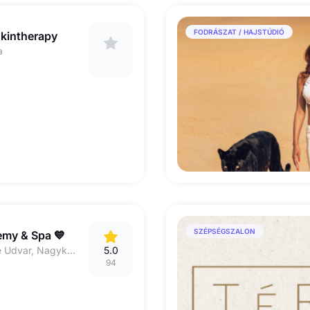
FODRÁSZAT / HAJSTÚDIÓ
skintherapy
a
SZÉPSÉGSZALON
my & Spa 💙
1188 Budapest, Imre Udvar, Nagykőrösi út 73
5.0
94