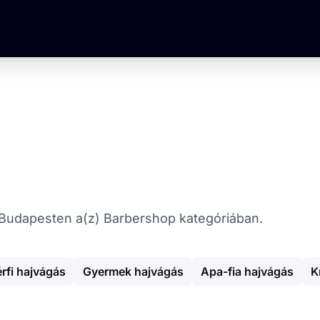
at Budapesten a(z) Barbershop kategóriában.
érfi hajvágás
Gyermek hajvágás
Apa-fia hajvágás
K