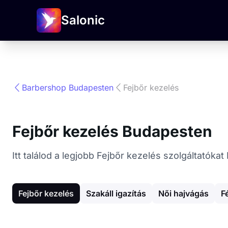
Salonic
Barbershop Budapesten
Fejbőr kezelés
Fejbőr kezelés Budapesten
Itt találod a legjobb Fejbőr kezelés szolgáltatók
Fejbőr kezelés
Szakáll igazítás
Női hajvágás
F