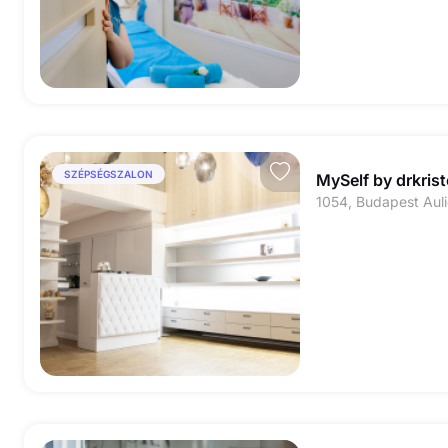
SZÉPSÉGSZALON
MySelf by drkris
1054, Budapest Auli