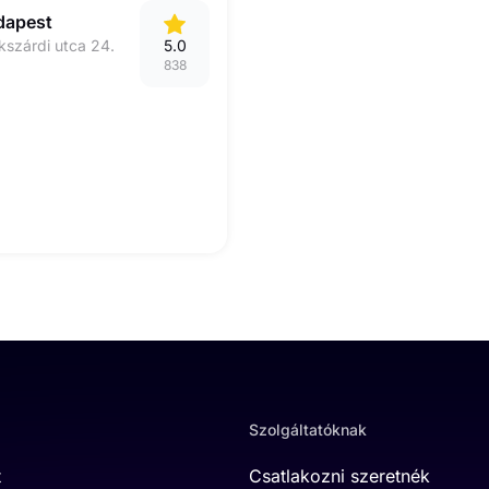
dapest
kszárdi utca 24.
5.0
838
Szolgáltatóknak
t
Csatlakozni szeretnék