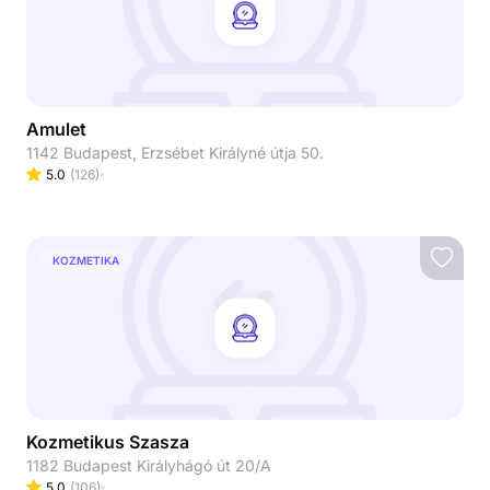
Amulet
1142 Budapest, Erzsébet Királyné útja 50.
5.0
(
126
)
KOZMETIKA
Kozmetikus Szasza
1182 Budapest Királyhágó út 20/A
5.0
(
106
)