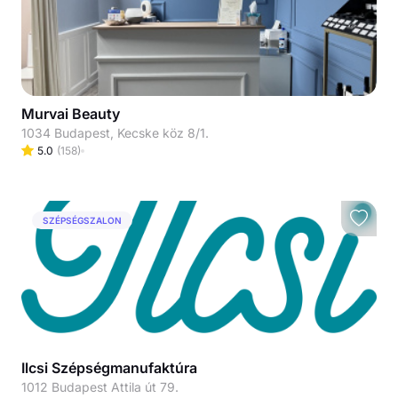
Murvai Beauty
1034 Budapest, Kecske köz 8/1.
5.0
(
158
)
SZÉPSÉGSZALON
Ilcsi Szépségmanufaktúra
1012 Budapest Attila út 79.