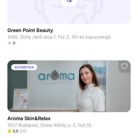
Green Point Beauty
1066. Zichy Jenő utca 1. Fsz 2. 101-es kapucsengő
0
KOZMETIKA
Aroma Skin&Relax
1027 Budapest, Szász Károly u. 2. fszt.10.
5.0
(
21
)