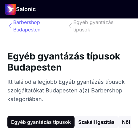
Salonic
Barbershop
Egyéb gyantázás
Budapesten
típusok
Egyéb gyantázás típusok
Budapesten
Itt találod a legjobb Egyéb gyantázás típusok
szolgáltatókat Budapesten a(z) Barbershop
kategóriában.
Egyéb gyantázás típusok
Szakáll igazítás
Női ha