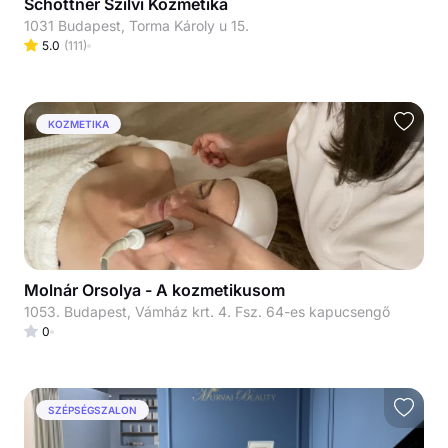
Schottner Szilvi Kozmetika
1031 Budapest, Torma Károly u 15.
5.0
(
111
)
KOZMETIKA
Molnár Orsolya - A kozmetikusom
1053. Budapest, Vámház krt. 4. Fsz. 64-es kapucsengő
0
SZÉPSÉGSZALON