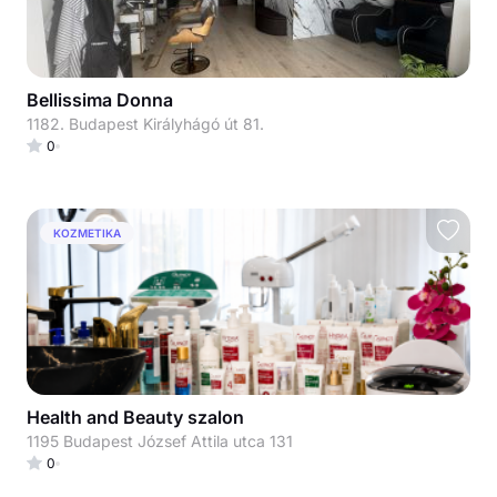
Bellissima Donna
1182. Budapest Királyhágó út 81.
0
KOZMETIKA
Health and Beauty szalon
1195 Budapest József Attila utca 131
0