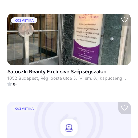
KOZMETIKA
Satoczki Beauty Exclusive Szépségszalon
1052 Budapest, Régi posta utca 5. IV. em. 6., kapucsengő: 33
0
KOZMETIKA