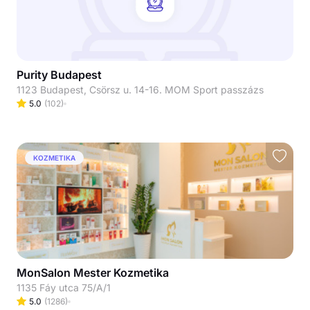
Purity Budapest
1123 Budapest, Csörsz u. 14-16. MOM Sport passzázs
5.0
(
102
)
KOZMETIKA
MonSalon Mester Kozmetika
1135 Fáy utca 75/A/1
5.0
(
1286
)