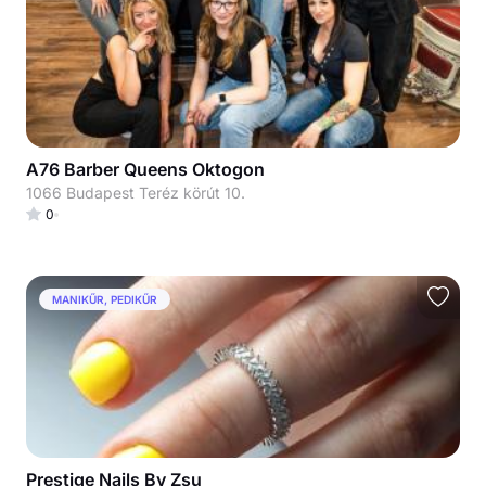
A76 Barber Queens Oktogon
1066 Budapest Teréz körút 10.
0
MANIKŰR, PEDIKŰR
Prestige Nails By Zsu