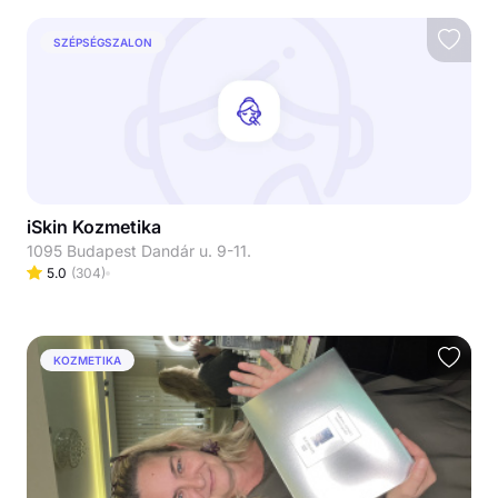
SZÉPSÉGSZALON
iSkin Kozmetika
1095 Budapest Dandár u. 9-11.
5.0
(
304
)
KOZMETIKA