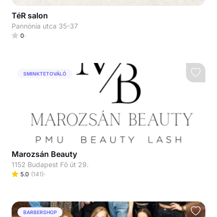
TéR salon
Pannónia utca 35-37
0
SMINKTETOVÁLÓ
Marozsán Beauty
1152 Budapest Fő út 29.
5.0
(
141
)
BARBERSHOP