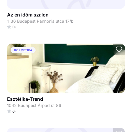
Az én időm szalon
1136 Budapest Pannónia utca 17/b
0
KOZMETIKA
Esztétika-Trend
1042 Budapest Árpád út 86
0