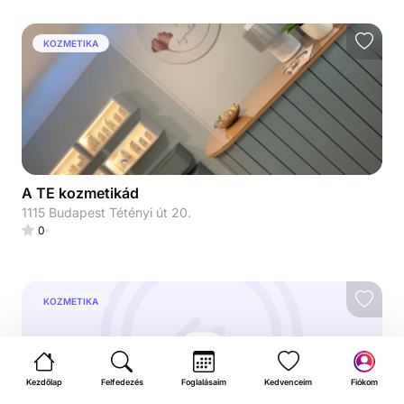
KOZMETIKA
A TE kozmetikád
1115 Budapest Tétényi út 20.
0
KOZMETIKA
Kezdőlap
Felfedezés
Foglalásaim
Kedvenceim
Fiókom