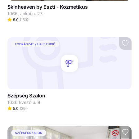
Skinheaven by Eszti - Kozmetikus
1066, Jókai u. 27.
5.0
(
153
)
FODRÁSZAT / HAJSTÚDIÓ
Szépség Szalon
1036 Evező u. 8.
5.0
(
39
)
SZÉPSÉGSZALON