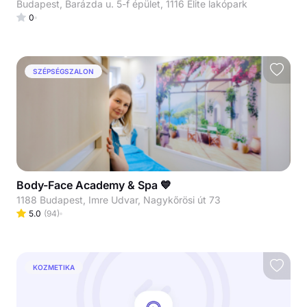
Budapest, Barázda u. 5-f épület, 1116 Elite lakópark
0
SZÉPSÉGSZALON
Body-Face Academy & Spa 💙
1188 Budapest, Imre Udvar, Nagykőrösi út 73
5.0
(
94
)
KOZMETIKA