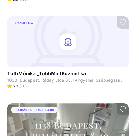
KOZMETIKA
TóthMónika _TöbbMintKozmetika
1093. Budapest, Ráday utca 63. (Angyalhaj Szépsegszalon)
5.0
(
46
)
FODRÁSZAT / HAJSTÚDIÓ