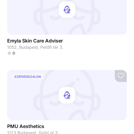
Emyla Skin Care Adviser
1052, Budapest, Petőfi tér 3.
0
SZÉPSÉGSZALON
PMU Aesthetics
1123 Budapest, Győri út 3.