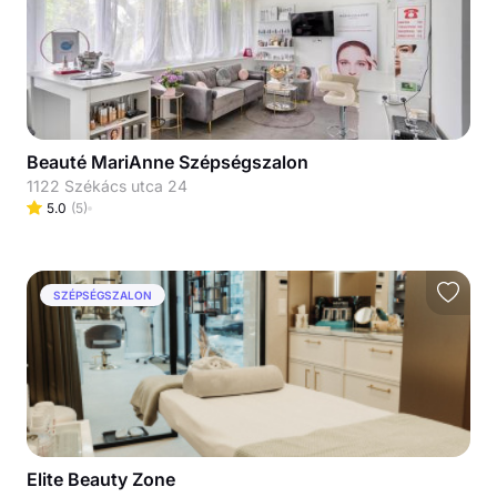
Beauté MariAnne Szépségszalon
1122 Székács utca 24
5.0
(
5
)
SZÉPSÉGSZALON
Elite Beauty Zone