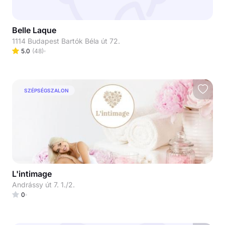
Belle Laque
1114 Budapest Bartók Béla út 72.
5.0
(
48
)
SZÉPSÉGSZALON
L'intimage
Andrássy út 7. 1./2.
0