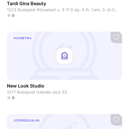
Tardi Gina Beauty
1223 Budapest Rózsakert u. 3-11 D ép. A lh. 1.em. 3. dr.Szőcs Hajnal bőrgyógyász főorvosnő rendelője
0
KOZMETIKA
New Look Studio
1077 Budapest Izabella utca 33.
0
SZÉPSÉGSZALON