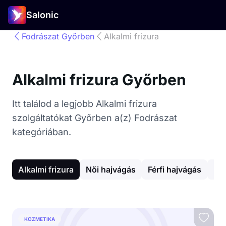
Salonic
Fodrászat Győrben
Alkalmi frizura
Alkalmi frizura Győrben
Itt találod a legjobb Alkalmi frizura
szolgáltatókat Győrben a(z) Fodrászat
kategóriában.
Alkalmi frizura
Női hajvágás
Férfi hajvágás
Haj
KOZMETIKA