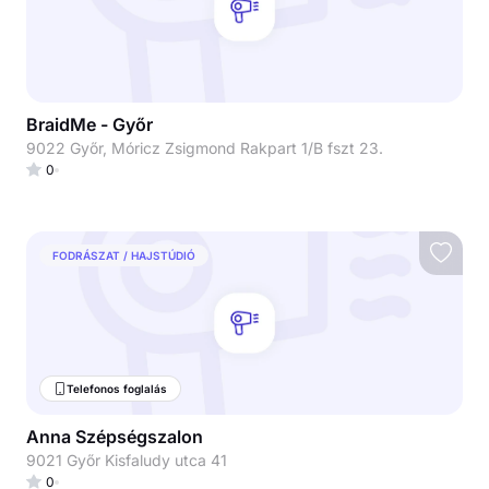
BraidMe - Győr
9022 Győr, Móricz Zsigmond Rakpart 1/B fszt 23.
0
FODRÁSZAT / HAJSTÚDIÓ
Telefonos foglalás
Anna Szépségszalon
9021 Győr Kisfaludy utca 41
0