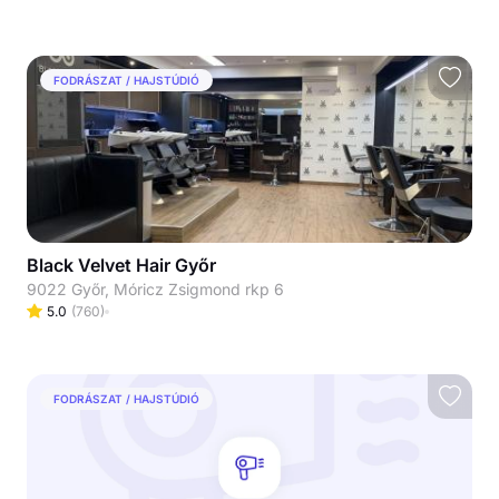
FODRÁSZAT / HAJSTÚDIÓ
Black Velvet Hair Győr
9022 Győr, Móricz Zsigmond rkp 6
5.0
(
760
)
FODRÁSZAT / HAJSTÚDIÓ