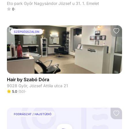
Eto park Győr Nagysándor József u 31. 1. Emelet
0
SZÉPSÉGSZALON
Hair by Szabó Dóra
9028 Győr, József Attila utca 21
5.0
(
50
)
FODRÁSZAT / HAJSTÚDIÓ