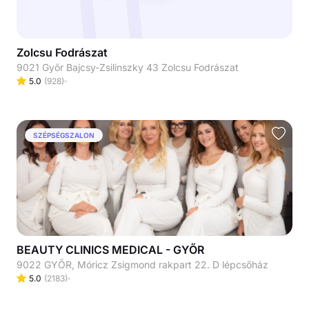
Zolcsu Fodrászat
9021 Győr Bajcsy-Zsilinszky 43 Zolcsu Fodrászat
5.0
(
928
)
SZÉPSÉGSZALON
BEAUTY CLINICS MEDICAL - GYŐR
9022 GYŐR, Móricz Zsigmond rakpart 22. D lépcsőház
5.0
(
2183
)