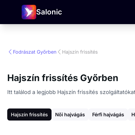
Salonic
Fodrászat Győrben
Hajszín frissítés
Hajszín frissítés Győrben
Itt találod a legjobb Hajszín frissítés szolgáltató
Hajszín frissítés
Női hajvágás
Férfi hajvágás
H