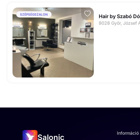
SZÉPSÉGSZALON
Hair by Szabó Dó
9028 Győr, József A
Információ
Salonic