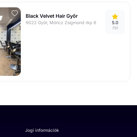
Black Velvet Hair Győr
9022 Győr, Móricz Zsigmond rkp 6
5.0
751
Jogi információk