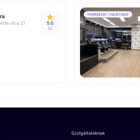
FODRÁSZAT / HAJSTÚDIÓ
ra
ttila utca 21
5.0
50
Szolgáltatóknak