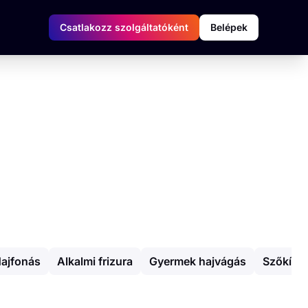
Csatlakozz szolgáltatóként
Belépek
ajfonás
Alkalmi frizura
Gyermek hajvágás
Szőkítés