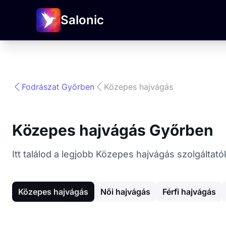
Salonic
Fodrászat Győrben
Közepes hajvágás
Közepes hajvágás Győrben
Itt találod a legjobb Közepes hajvágás szolgáltat
Közepes hajvágás
Női hajvágás
Férfi hajvágás