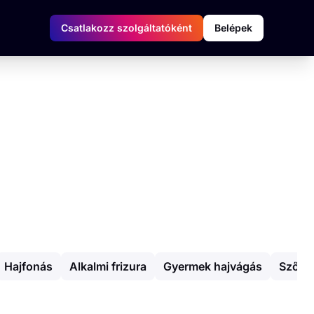
Csatlakozz szolgáltatóként
Belépek
Hajfonás
Alkalmi frizura
Gyermek hajvágás
Szőkít