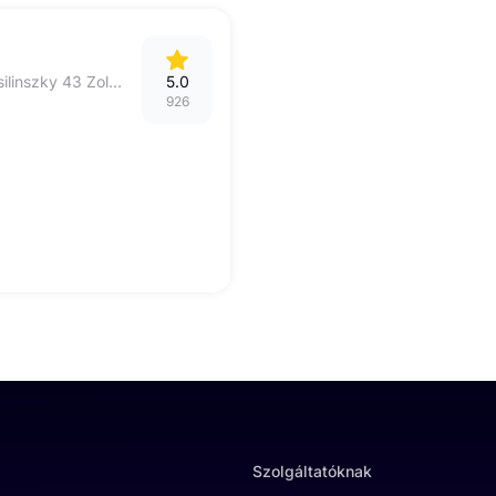
9021 Győr Bajcsy-Zsilinszky 43 Zolcsu Fodrászat
5.0
926
Szolgáltatóknak