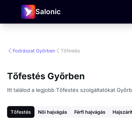
Salonic
Fodrászat Győrben
Tőfestés
Tőfestés Győrben
Itt találod a legjobb Tőfestés szolgáltatókat Győ
Tőfestés
Női hajvágás
Férfi hajvágás
Hajszárí