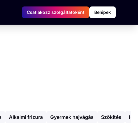
Csatlakozz szolgáltatóként
Belépek
s
Alkalmi frizura
Gyermek hajvágás
Szőkítés
Hos