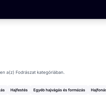
rben a(z) Fodrászat kategóriában.
tás
Hajfestés
Egyéb hajvágás és formázás
Hajfoná