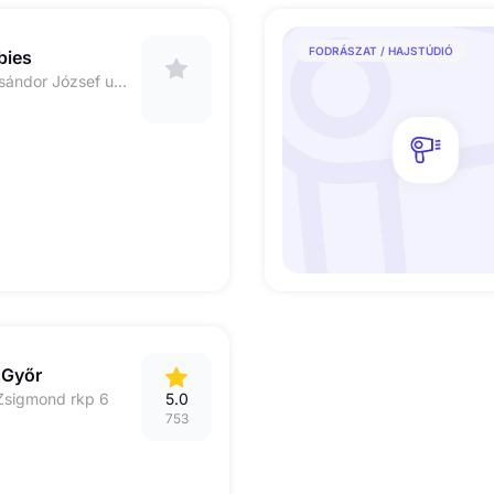
FODRÁSZAT / HAJSTÚDIÓ
bies
Eto park Győr Nagysándor József u 31. 1. Emelet
 Győr
Zsigmond rkp 6
5.0
753