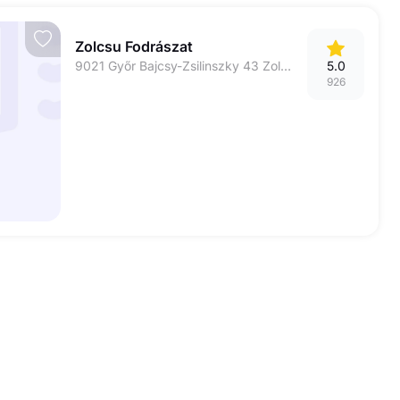
Zolcsu Fodrászat
9021 Győr Bajcsy-Zsilinszky 43 Zolcsu Fodrászat
5.0
926