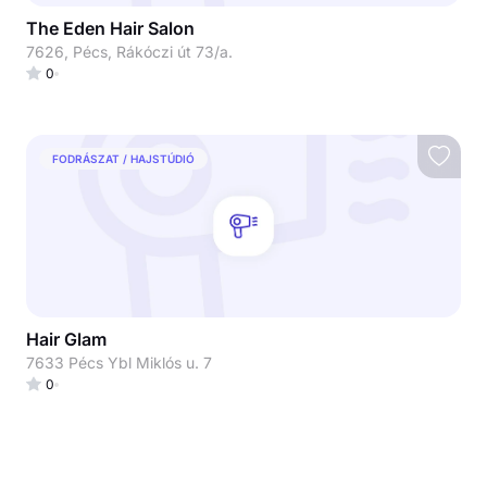
The Eden Hair Salon
7626, Pécs, Rákóczi út 73/a.
0
FODRÁSZAT / HAJSTÚDIÓ
Hair Glam
7633 Pécs Ybl Miklós u. 7
0