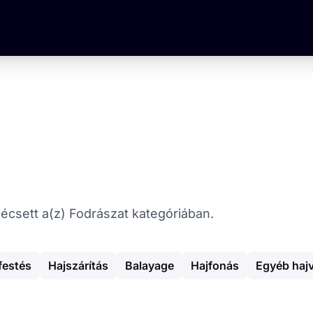
 Pécsett a(z) Fodrászat kategóriában.
festés
Hajszárítás
Balayage
Hajfonás
Egyéb haj