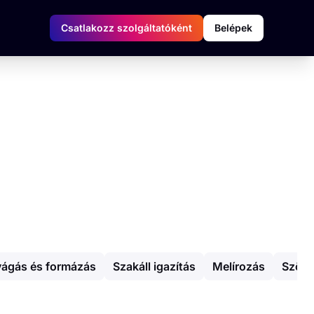
Csatlakozz szolgáltatóként
Belépek
vágás és formázás
Szakáll igazítás
Melírozás
Szőkí