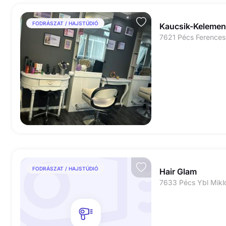
FODRÁSZAT / HAJSTÚDIÓ
Kaucsik-Kelemen 
7621 Pécs Ferencese
FODRÁSZAT / HAJSTÚDIÓ
Hair Glam
7633 Pécs Ybl Mikló