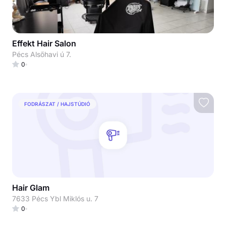
Effekt Hair Salon
Pécs Alsőhavi ú 7.
0
FODRÁSZAT / HAJSTÚDIÓ
Hair Glam
7633 Pécs Ybl Miklós u. 7
0