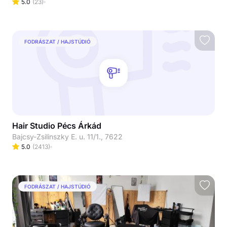
5.0
(
23
)
FODRÁSZAT / HAJSTÚDIÓ
Hair Studio Pécs Árkád
Bajcsy-Zsilinszky E. u. 11/1., 7622
5.0
(
2413
)
FODRÁSZAT / HAJSTÚDIÓ