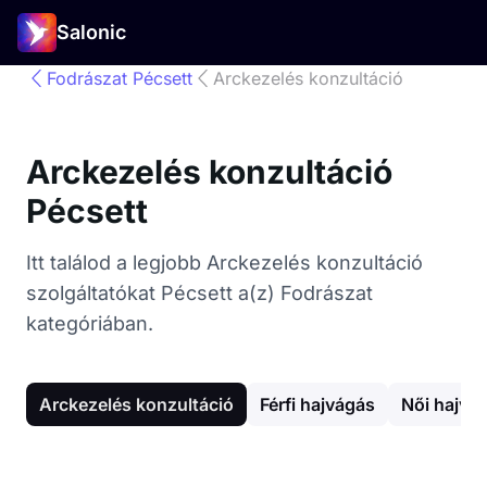
Salonic
Fodrászat Pécsett
Arckezelés konzultáció
Arckezelés konzultáció
Pécsett
Itt találod a legjobb Arckezelés konzultáció
szolgáltatókat Pécsett a(z) Fodrászat
kategóriában.
Arckezelés konzultáció
Férfi hajvágás
Női hajvá