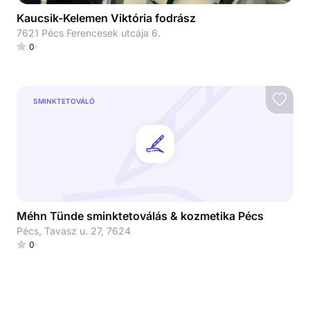
Kaucsik-Kelemen Viktória fodrász
7621 Pécs Ferencesek utcája 6.
0
SMINKTETOVÁLÓ
Méhn Tünde sminktetoválás & kozmetika Pécs
Pécs, Tavasz u. 27, 7624
0