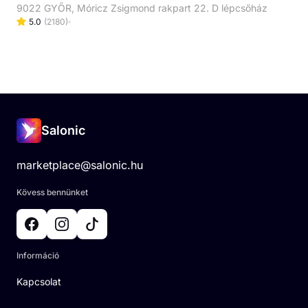
9022 GYŐR, Móricz Zsigmond rakpart 22. D lépcsőház
5.0
(
2180
)
Salonic
marketplace@salonic.hu
Kövess bennünket
Információ
Kapcsolat