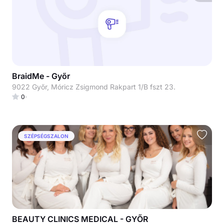
BraidMe - Győr
9022 Győr, Móricz Zsigmond Rakpart 1/B fszt 23.
0
SZÉPSÉGSZALON
BEAUTY CLINICS MEDICAL - GYŐR