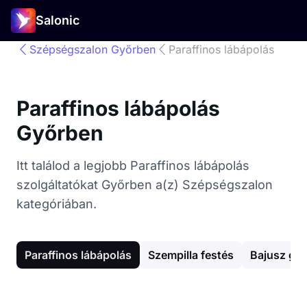
Salonic
Szépségszalon Győrben
Paraffinos lábápolás
Paraffinos lábápolás
Győrben
Itt találod a legjobb Paraffinos lábápolás
szolgáltatókat Győrben a(z) Szépségszalon
kategóriában.
Paraffinos lábápolás
Szempilla festés
Bajusz gya