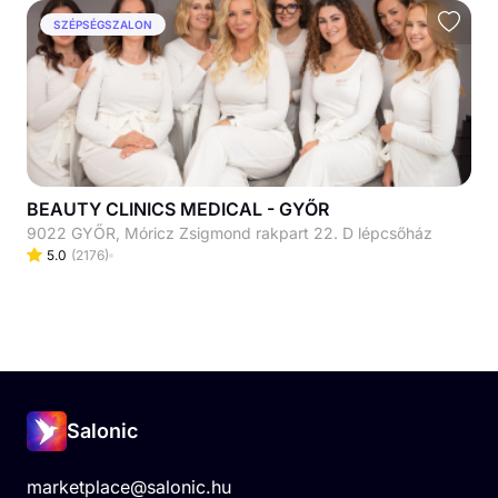
SZÉPSÉGSZALON
BEAUTY CLINICS MEDICAL - GYŐR
9022 GYŐR, Móricz Zsigmond rakpart 22. D lépcsőház
5.0
(
2176
)
Salonic
marketplace@salonic.hu