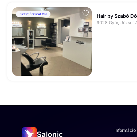
SZÉPSÉGSZALON
Hair by Szabó Dó
9028 Győr, József A
Információ
Salonic