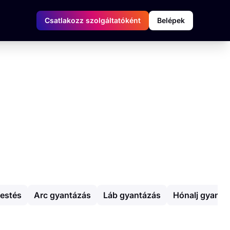
Csatlakozz szolgáltatóként
Belépek
estés
Arc gyantázás
Láb gyantázás
Hónalj gyantá