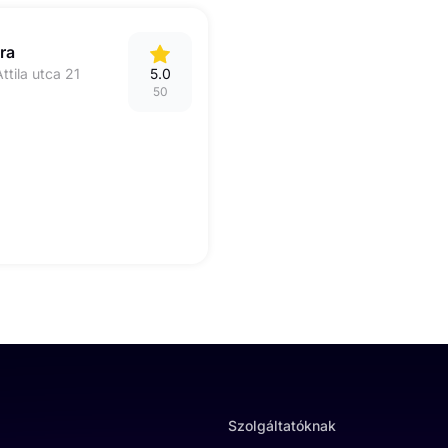
ra
ttila utca 21
5.0
50
Szolgáltatóknak