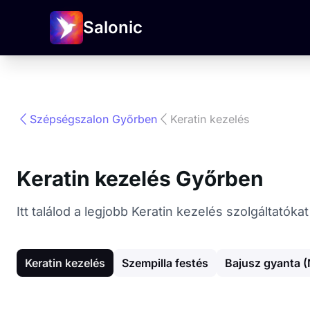
Salonic
Szépségszalon Győrben
Keratin kezelés
Keratin kezelés Győrben
Itt találod a legjobb Keratin kezelés szolgáltató
Keratin kezelés
Szempilla festés
Bajusz gyanta (