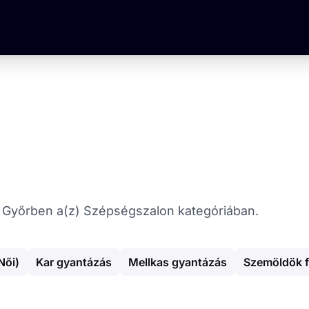
kat Győrben a(z) Szépségszalon kategóriában.
Női)
Kar gyantázás
Mellkas gyantázás
Szemöldök f