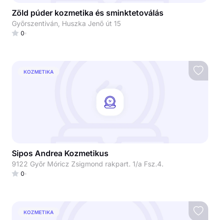
Zöld púder kozmetika és sminktetoválás
Győrszentiván, Huszka Jenő út 15
0
KOZMETIKA
Sipos Andrea Kozmetikus
9122 Győr Móricz Zsigmond rakpart. 1/a Fsz.4.
0
KOZMETIKA