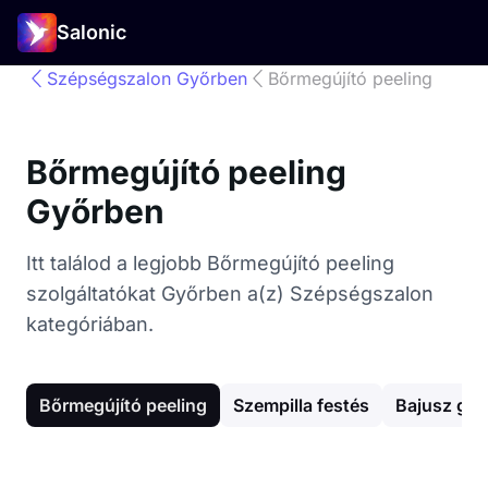
Salonic
Szépségszalon Győrben
Bőrmegújító peeling
Bőrmegújító peeling
Győrben
Itt találod a legjobb Bőrmegújító peeling
szolgáltatókat Győrben a(z) Szépségszalon
kategóriában.
Bőrmegújító peeling
Szempilla festés
Bajusz gya