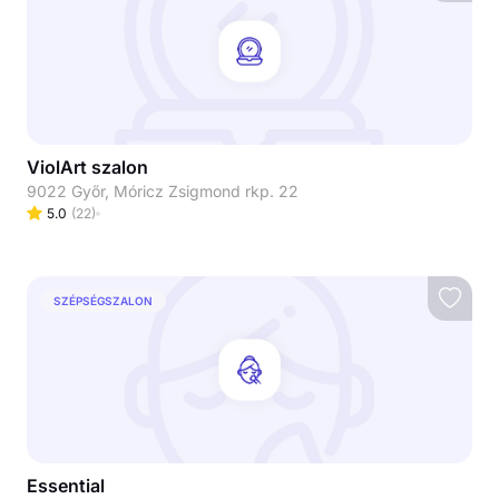
ViolArt szalon
9022 Győr, Móricz Zsigmond rkp. 22
5.0
(
22
)
SZÉPSÉGSZALON
Essential