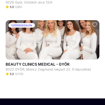
9026 Győr, Víztükör utca 13/A
5.0
(
285
)
SZÉPSÉGSZALON
BEAUTY CLINICS MEDICAL - GYŐR
9022 GYŐR, Móricz Zsigmond rakpart 22. D lépcsőház
5.0
(
2178
)