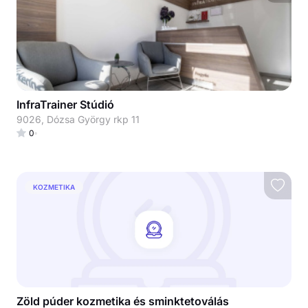
InfraTrainer Stúdió
9026, Dózsa György rkp 11
0
KOZMETIKA
Zöld púder kozmetika és sminktetoválás