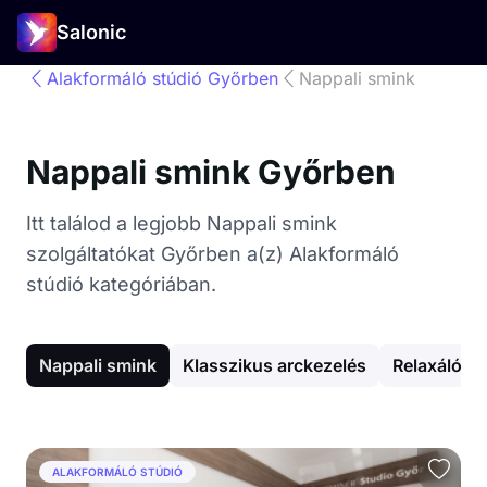
Salonic
Alakformáló stúdió Győrben
Nappali smink
Nappali smink Győrben
Itt találod a legjobb Nappali smink
szolgáltatókat Győrben a(z) Alakformáló
stúdió kategóriában.
Nappali smink
Klasszikus arckezelés
Relaxáló m
ALAKFORMÁLÓ STÚDIÓ