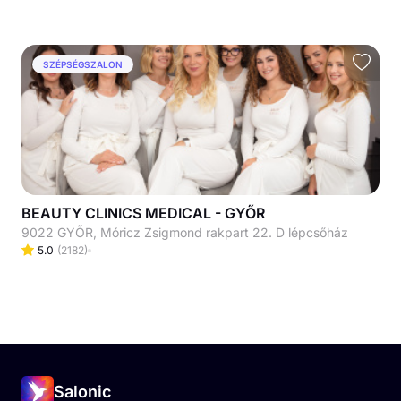
SZÉPSÉGSZALON
BEAUTY CLINICS MEDICAL - GYŐR
9022 GYŐR, Móricz Zsigmond rakpart 22. D lépcsőház
5.0
(
2182
)
Salonic