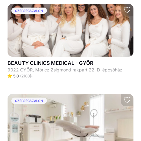
SZÉPSÉGSZALON
BEAUTY CLINICS MEDICAL - GYŐR
9022 GYŐR, Móricz Zsigmond rakpart 22. D lépcsőház
5.0
(
2180
)
SZÉPSÉGSZALON