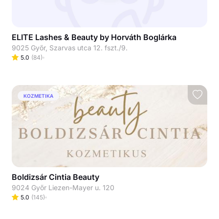
ELITE Lashes & Beauty by Horváth Boglárka
9025 Győr, Szarvas utca 12. fszt./9.
5.0
(
84
)
KOZMETIKA
Boldizsár Cintia Beauty
9024 Győr Liezen-Mayer u. 120
5.0
(
145
)