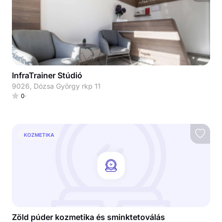
InfraTrainer Stúdió
9026, Dózsa György rkp 11
0
KOZMETIKA
Zöld púder kozmetika és sminktetoválás