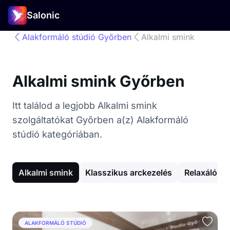
Salonic
Alakformáló stúdió Győrben
Alkalmi smink
Alkalmi smink Győrben
Itt találod a legjobb Alkalmi smink
szolgáltatókat Győrben a(z) Alakformáló
stúdió kategóriában.
Alkalmi smink
Klasszikus arckezelés
Relaxáló m
ALAKFORMÁLÓ STÚDIÓ