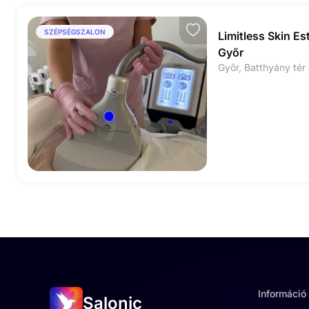
SZÉPSÉGSZALON
Limitless Skin Es
Győr
Győr, Batthyány tér 
Információ
Salonic