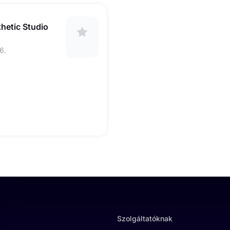
thetic Studio
6.
Szolgáltatóknak