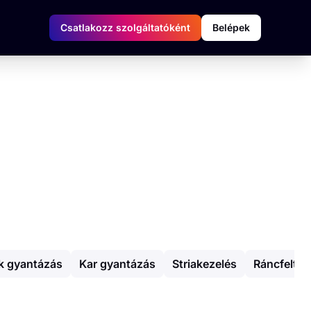
Csatlakozz szolgáltatóként
Belépek
k gyantázás
Kar gyantázás
Striakezelés
Ráncfeltöl