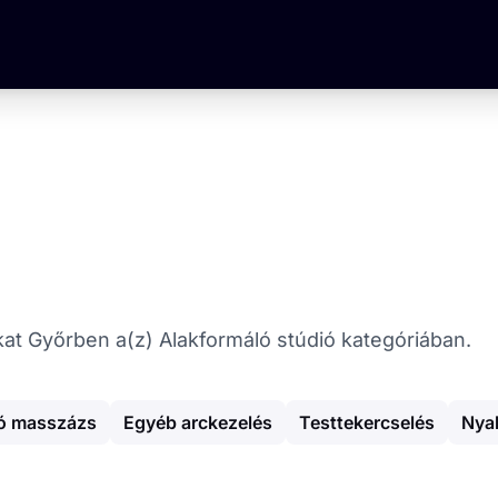
ókat Győrben a(z) Alakformáló stúdió kategóriában.
ló masszázs
Egyéb arckezelés
Testtekercselés
Nya