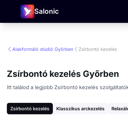
Salonic
Alakformáló stúdió Győrben
Zsírbontó kezelés
Zsírbontó kezelés Győrben
Itt találod a legjobb Zsírbontó kezelés szolgáltat
Zsírbontó kezelés
Klasszikus arckezelés
Relaxá