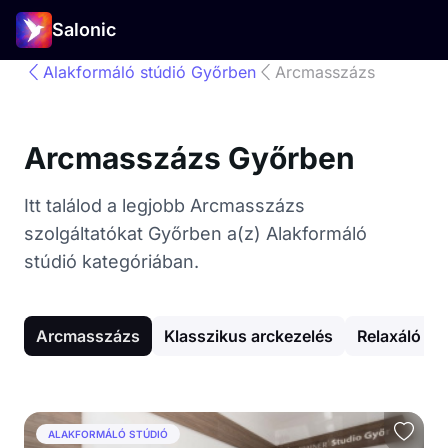
Salonic
Alakformáló stúdió Győrben
Arcmasszázs
Arcmasszázs Győrben
Itt találod a legjobb Arcmasszázs
szolgáltatókat Győrben a(z) Alakformáló
stúdió kategóriában.
Arcmasszázs
Klasszikus arckezelés
Relaxáló m
ALAKFORMÁLÓ STÚDIÓ