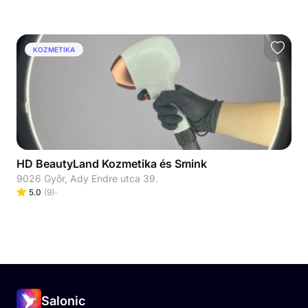
KOZMETIKA
HD BeautyLand Kozmetika és Smink
9026 Győr, Ady Endre utca 39.
5.0
(
9
)
Salonic