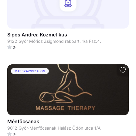
Sipos Andrea Kozmetikus
9122 Győr Móricz Zsigmond rakpart. 1/a Fsz.4.
0
MASSZÁZSSZALON
Ménfőcsanak
9012 Győr-Ménfőcsanak Halász Ödön utca 1/A
0