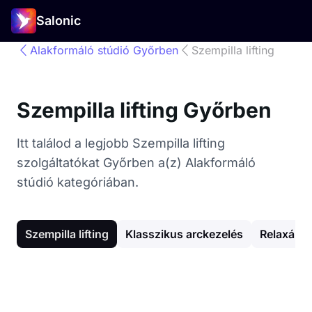
Salonic
Alakformáló stúdió Győrben
Szempilla lifting
Szempilla lifting Győrben
Itt találod a legjobb Szempilla lifting
szolgáltatókat Győrben a(z) Alakformáló
stúdió kategóriában.
Szempilla lifting
Klasszikus arckezelés
Relaxáló