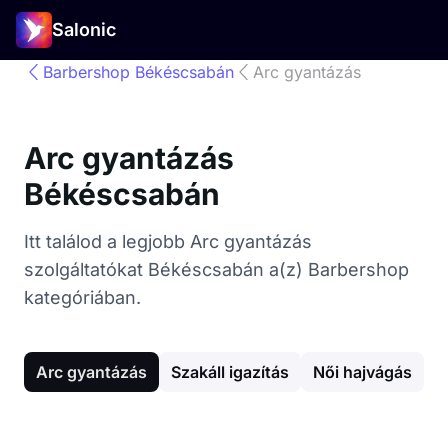
Salonic
Barbershop Békéscsabán
Arc gyantázás
Arc gyantázás
Békéscsabán
Itt találod a legjobb Arc gyantázás
szolgáltatókat Békéscsabán a(z) Barbershop
kategóriában.
Arc gyantázás
Szakáll igazítás
Női hajvágás
G