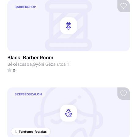
BARBERSHOP
Black. Barber Room
Békéscsaba,Gyóni Géza utca 11
0
SZÉPSÉGSZALON
Telefonos foglalás