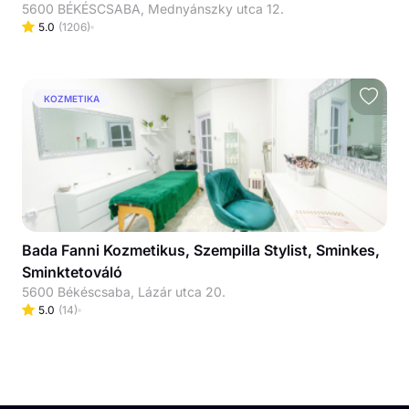
5600 BÉKÉSCSABA, Mednyánszky utca 12.
5.0
(
1206
)
KOZMETIKA
Bada Fanni Kozmetikus, Szempilla Stylist, Sminkes,
Sminktetováló
5600 Békéscsaba, Lázár utca 20.
5.0
(
14
)