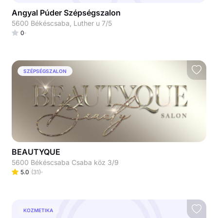
Angyal Púder Szépségszalon
5600 Békéscsaba, Luther u 7/5
0
SZÉPSÉGSZALON
BEAUTYQUE
5600 Békéscsaba Csaba köz 3/9
5.0
(
31
)
KOZMETIKA