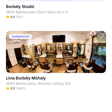
Borbély Stúdió
5600 Békéscsaba Gyóni Géza utca 17.
5.0
(
101
)
BARBERSHOP
Lívia Borbély Műhely
5600 Békéscsaba, Wlassics sétány 5/4
5.0
(
2967
)