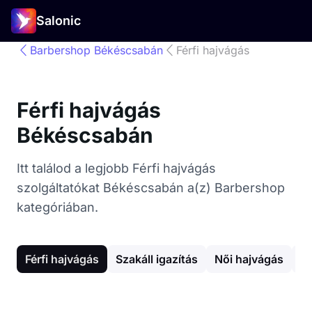
Salonic
Barbershop Békéscsabán
Férfi hajvágás
Férfi hajvágás
Békéscsabán
Itt találod a legjobb Férfi hajvágás
szolgáltatókat Békéscsabán a(z) Barbershop
kategóriában.
Férfi hajvágás
Szakáll igazítás
Női hajvágás
G