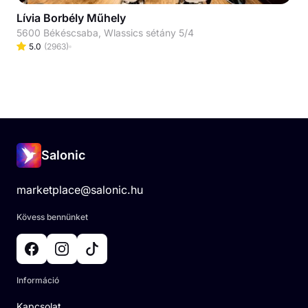
Lívia Borbély Műhely
5600 Békéscsaba, Wlassics sétány 5/4
5.0
(
2963
)
Salonic
marketplace@salonic.hu
Kövess bennünket
Információ
Kapcsolat