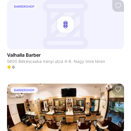
BARBERSHOP
Valhalla Barber
5600 Békéscsaba Irányi utca 4-6. Nagy Imre téren
0
BARBERSHOP