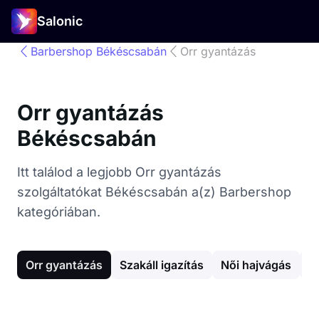
Salonic
Barbershop Békéscsabán
Orr gyantázás
Orr gyantázás
Békéscsabán
Itt találod a legjobb Orr gyantázás
szolgáltatókat Békéscsabán a(z) Barbershop
kategóriában.
Orr gyantázás
Szakáll igazítás
Női hajvágás
G