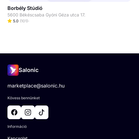
Borbély Stúdió
5600 Békéscsaba Gyóni Géza utca 17.
5.0
(
101
)
Salonic
marketplace@salonic.hu
Kövess bennünket
Információ
Kapcsolat