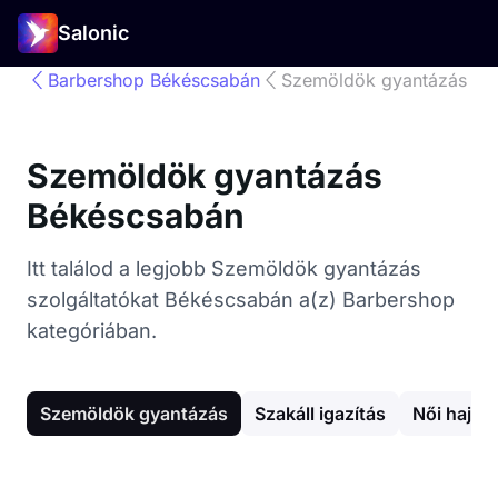
Salonic
Barbershop Békéscsabán
Szemöldök gyantázás
Szemöldök gyantázás
Békéscsabán
Itt találod a legjobb Szemöldök gyantázás
szolgáltatókat Békéscsabán a(z) Barbershop
kategóriában.
Szemöldök gyantázás
Szakáll igazítás
Női hajvá