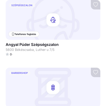
SZÉPSÉGSZALON
Telefonos foglalás
Angyal Púder Szépségszalon
5600 Békéscsaba, Luther u 7/5
0
BARBERSHOP