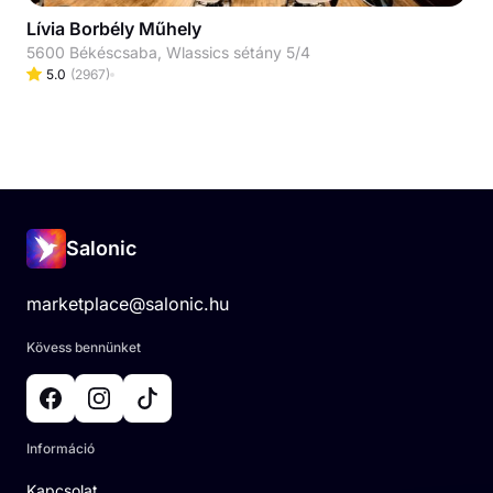
Lívia Borbély Műhely
5600 Békéscsaba, Wlassics sétány 5/4
5.0
(
2967
)
Salonic
marketplace@salonic.hu
Kövess bennünket
Információ
Kapcsolat