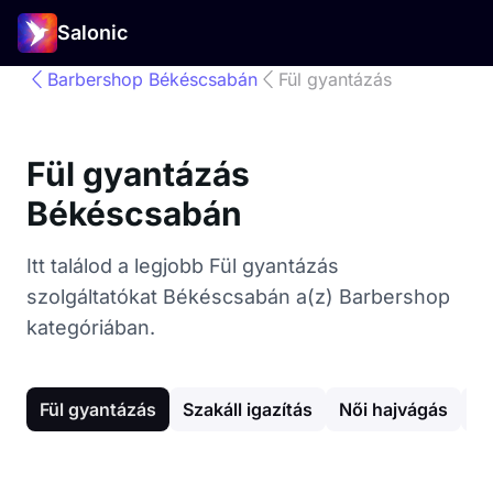
Salonic
Barbershop Békéscsabán
Fül gyantázás
Fül gyantázás
Békéscsabán
Itt találod a legjobb Fül gyantázás
szolgáltatókat Békéscsabán a(z) Barbershop
kategóriában.
Fül gyantázás
Szakáll igazítás
Női hajvágás
G