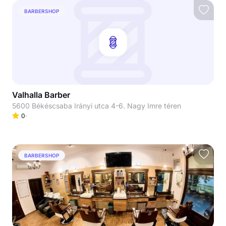
BARBERSHOP
Valhalla Barber
5600 Békéscsaba Irányi utca 4-6. Nagy Imre téren
0
BARBERSHOP