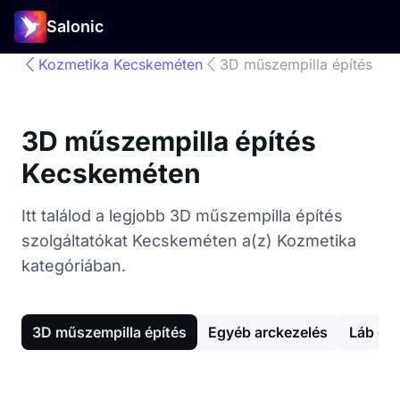
Salonic
Kozmetika Kecskeméten
3D műszempilla építés
3D műszempilla építés
Kecskeméten
Itt találod a legjobb 3D műszempilla építés
szolgáltatókat Kecskeméten a(z) Kozmetika
kategóriában.
3D műszempilla építés
Egyéb arckezelés
Láb gy