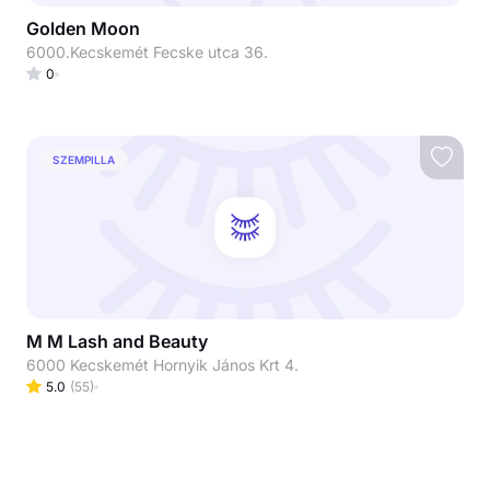
Golden Moon
6000.Kecskemét Fecske utca 36.
0
SZEMPILLA
M M Lash and Beauty
6000 Kecskemét Hornyik János Krt 4.
5.0
(
55
)