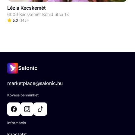
Lézia Kecskemét
6000 Kecskemét Kőhíd utca 17.
5.0
(
145
)
Salonic
marketplace@salonic.hu
Kövess bennünket
Információ
Kapcsolat