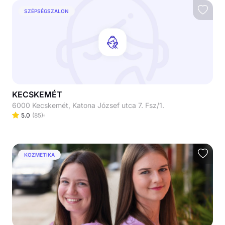
SZÉPSÉGSZALON
KECSKEMÉT
6000 Kecskemét, Katona József utca 7. Fsz/1.
5.0
(
85
)
KOZMETIKA