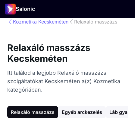
Salonic
Kozmetika Kecskeméten
Relaxáló masszázs
Relaxáló masszázs
Kecskeméten
Itt találod a legjobb Relaxáló masszázs
szolgáltatókat Kecskeméten a(z) Kozmetika
kategóriában.
Relaxáló masszázs
Egyéb arckezelés
Láb gyant