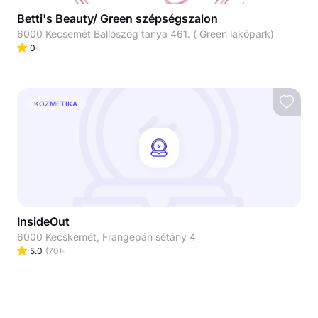
Betti's Beauty/ Green szépségszalon
6000 Kecsemét Ballószög tanya 461. ( Green lakópark)
0
KOZMETIKA
InsideOut
6000 Kecskemét, Frangepán sétány 4
5.0
(
70
)