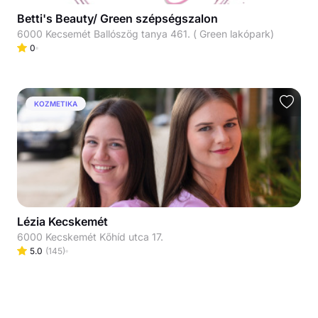
Betti's Beauty/ Green szépségszalon
6000 Kecsemét Ballószög tanya 461. ( Green lakópark)
0
KOZMETIKA
Lézia Kecskemét
6000 Kecskemét Kőhíd utca 17.
5.0
(
145
)